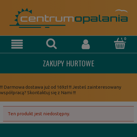
ZAKUPY HURTOWE
!!! Darmowa dostawa już od 169zł !!! Jesteś zainteresowany
współpracą? Skontaktuj się z Nami !!!
Ten produkt jest niedostępny.