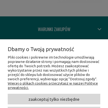
WARUNKI ZAKUPÓW
MOJE KONTO
Dbamy o Twoją prywatność
Pliki cookies i pokrewne im technologie umożliwiają
INFORMACJE O SKLEPIE
poprawne działanie strony i pomagają nam dostosować
ofertę do Twoich potrzeb. Możesz zaakceptować
wykorzystanie przez nas wszystkich tych plików i
SOCIAL MEDIA
przejść do sklepu lub dostosować użycie plików do
swoich preferencji, wybierając opcję "Dostosuj zgody".
Więcej o plikach cookies przeczytasz w naszej Polityce
Facebook
prywatności.
Instagram
Twitter
zaakceptuj tylko niezbędne
Linkedin