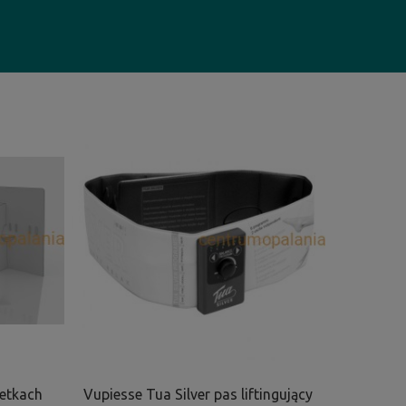
zetkach
Vupiesse Tua Silver pas liftingujący
Vupiesse 