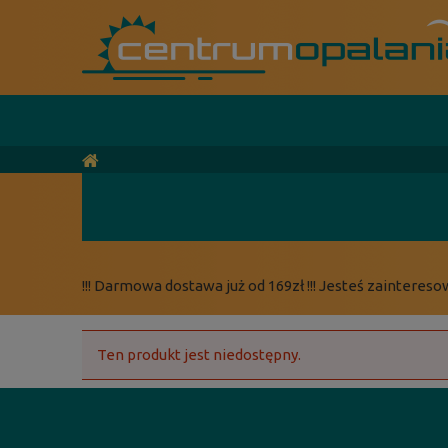
!!! Darmowa dostawa już od 169zł !!! Jesteś zaintereso
Ten produkt jest niedostępny.