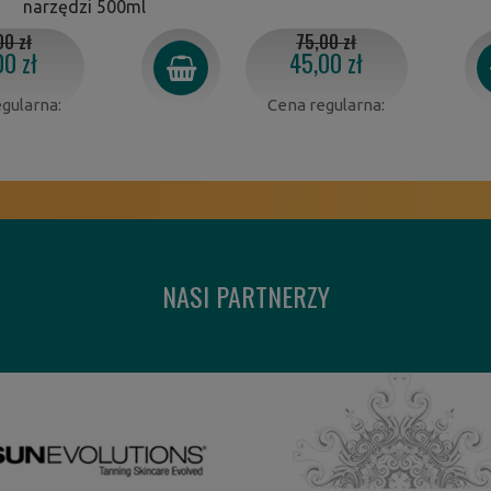
narzędzi 500ml
00 zł
75,00 zł
00 zł
45,00 zł
gularna:
Cena regularna:
NASI PARTNERZY