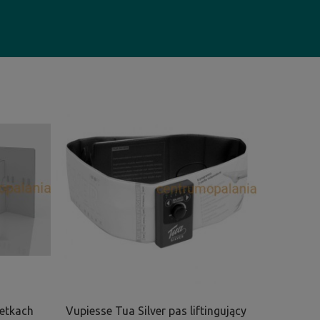
zetkach
Vupiesse Tua Silver pas liftingujący
Vupiesse 