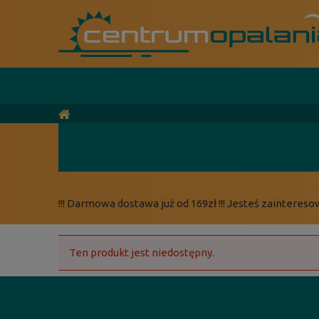
!!! Darmowa dostawa już od 169zł !!! Jesteś zaintereso
Ten produkt jest niedostępny.