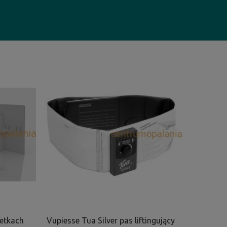
zetkach
Vupiesse Tua Silver pas liftingujący
Vupiesse 