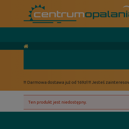
!!! Darmowa dostawa już od 169zł !!! Jesteś zaintereso
Ten produkt jest niedostępny.