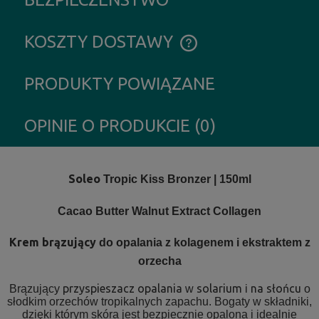
KOSZTY DOSTAWY
CENA NIE ZAWIERA EWENTUALNYCH KOSZTÓW PŁATNOŚCI
PRODUKTY POWIĄZANE
OPINIE O PRODUKCIE (0)
Soleo
Tropic Kiss Bronzer | 150ml
Cacao Butter Walnut Extract Collagen
Krem brązujący
do opalania z kolagenem i ekstraktem z
orzecha
przyspieszacz opalania
solarium
na słońcu
Brązujący
w
i
o
słodkim orzechów tropikalnych zapachu. Bogaty w składniki,
dzięki którym skóra jest bezpiecznie opalona i idealnie