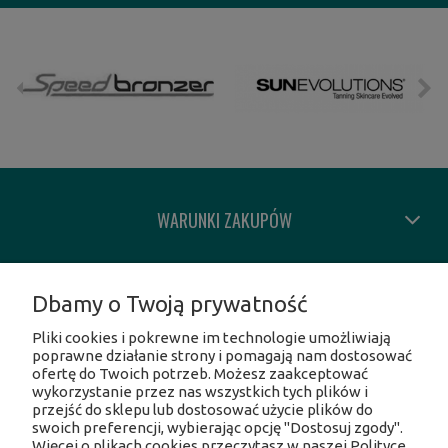
WARUNKI ZAKUPÓW
MOJE KONTO
Dbamy o Twoją prywatność
Pliki cookies i pokrewne im technologie umożliwiają
INFORMACJE O SKLEPIE
poprawne działanie strony i pomagają nam dostosować
ofertę do Twoich potrzeb. Możesz zaakceptować
wykorzystanie przez nas wszystkich tych plików i
SOCIAL MEDIA
przejść do sklepu lub dostosować użycie plików do
swoich preferencji, wybierając opcję "Dostosuj zgody".
Więcej o plikach cookies przeczytasz w naszej Polityce