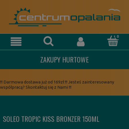
ZAKUPY HURTOWE
!!! Darmowa dostawa już od 169zł !!! Jesteś zainteresowany
współpracą? Skontaktuj się z Nami !!!
SOLEO TROPIC KISS BRONZER 150ML