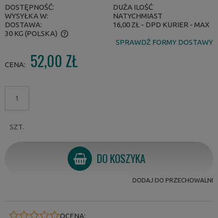
DOSTĘPNOŚĆ:
DUŻA ILOŚĆ
WYSYŁKA W:
NATYCHMIAST
DOSTAWA:
16,00 ZŁ
- DPD KURIER - MAX
30 KG
(POLSKA)
SPRAWDŹ FORMY DOSTAWY
CENA NIE ZAWIERA EWENTUALNYCH KOSZTÓW PŁATNOŚCI
52,00 ZŁ
CENA:
SZT.
DO KOSZYKA
DODAJ DO PRZECHOWALNI
OCENA: