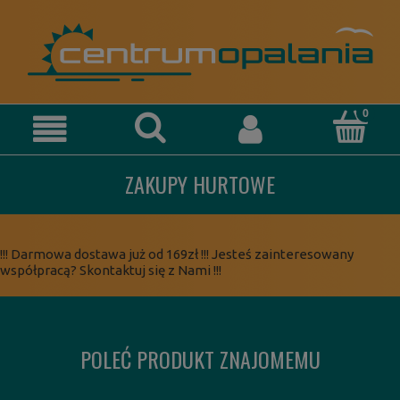
ZAKUPY HURTOWE
!!! Darmowa dostawa już od 169zł !!! Jesteś zainteresowany
współpracą? Skontaktuj się z Nami !!!
POLEĆ PRODUKT ZNAJOMEMU