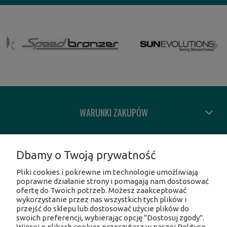
WARUNKI ZAKUPÓW
MOJE KONTO
Dbamy o Twoją prywatność
Pliki cookies i pokrewne im technologie umożliwiają
INFORMACJE O SKLEPIE
poprawne działanie strony i pomagają nam dostosować
ofertę do Twoich potrzeb. Możesz zaakceptować
wykorzystanie przez nas wszystkich tych plików i
SOCIAL MEDIA
przejść do sklepu lub dostosować użycie plików do
swoich preferencji, wybierając opcję "Dostosuj zgody".
Więcej o plikach cookies przeczytasz w naszej Polityce