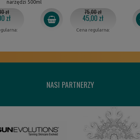
narzędzi 500ml
00 zł
75,00 zł
00 zł
45,00 zł
gularna:
Cena regularna:
NASI PARTNERZY