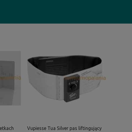
zetkach
Vupiesse Tua Silver pas liftingujący
Vupiesse 