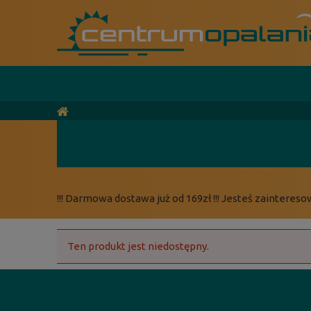
!!! Darmowa dostawa już od 169zł !!! Jesteś zaintereso
Ten produkt jest niedostępny.