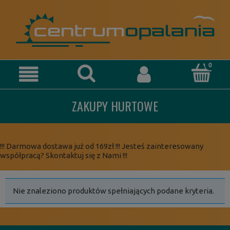
ZAKUPY HURTOWE
!!! Darmowa dostawa już od 169zł !!! Jesteś zainteresowany
współpracą? Skontaktuj się z Nami !!!
Nie znaleziono produktów spełniających podane kryteria.