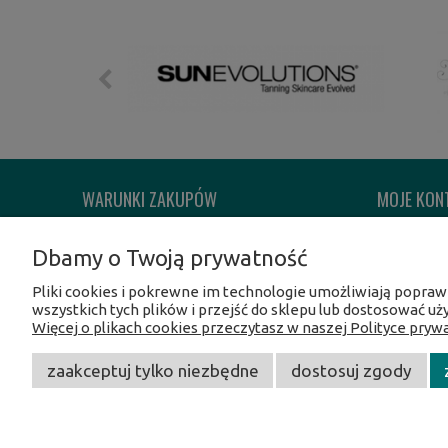
WARUNKI ZAKUPÓW
MOJE KON
Regulamin sklepu
Twoje zam
Dbamy o Twoją prywatność
Reklamacje i zwroty
Ustawienia
Pliki cookies i pokrewne im technologie umożliwiają popra
Formy płatności
Przechowal
wszystkich tych plików i przejść do sklepu lub dostosować uż
Czas i koszty dostawy
Więcej o plikach cookies przeczytasz w naszej Polityce prywa
Polityka Prywatności
zaakceptuj tylko niezbędne
dostosuj zgody
CentrumOpalania
/ Hołub