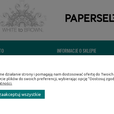
TO
INFORMACJE O SKLEPIE
ówienia
O firmie
 konta
Kontakt
wne działanie strony i pomagają nam dostosować ofertę do Twoic
nia
ycie plików do swoich preferencji, wybierając opcję "Dostosuj zgod
tności.
zaakceptuj wszystkie
cowa 49, 02-821 Warszawa /
NIP:
5212231586 /
Tel.:
609017017 /
E-ma
Copyright 2026 CentrumOpalania - All rights reserved.