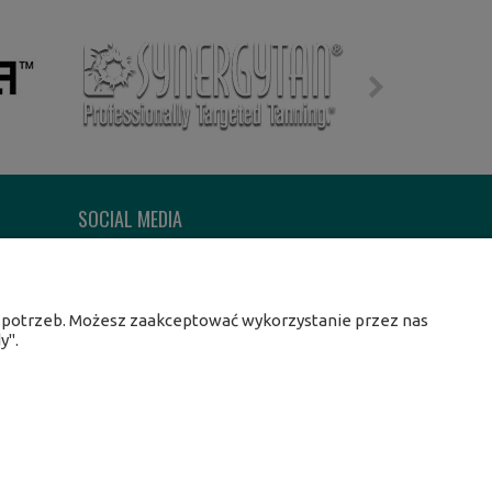
SOCIAL MEDIA
Facebook
Instagram
Twitter
h potrzeb. Możesz zaakceptować wykorzystanie przez nas
y".
Linkedin
Youtube
il:
centrumopalania@wp.pl