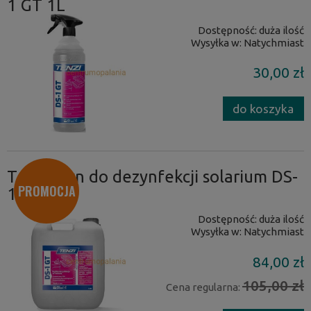
1 GT 1L
Dostępność:
duża ilość
Wysyłka w:
Natychmiast
30,00 zł
do koszyka
Tenzi płyn do dezynfekcji solarium DS-
PROMOCJA
1 GT 5L
Dostępność:
duża ilość
Wysyłka w:
Natychmiast
84,00 zł
105,00 zł
Cena regularna: