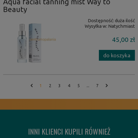
Aqua facial tanning mist Way to
Beauty
Dostępność:
duża ilość
Wysyłka w:
Natychmiast
45,00 zł
do koszyka
1
2
3
4
5
...
7
INNI KLIENCI KUPILI RÓWNIEŻ