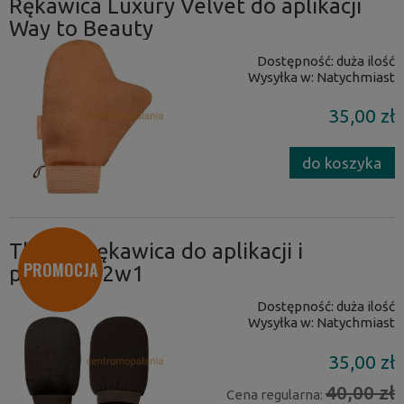
Rękawica Luxury Velvet do aplikacji
Way to Beauty
Dostępność:
duża ilość
Wysyłka w:
Natychmiast
35,00 zł
do koszyka
That'so rękawica do aplikacji i
PROMOCJA
peelingu 2w1
Dostępność:
duża ilość
Wysyłka w:
Natychmiast
35,00 zł
40,00 zł
Cena regularna: