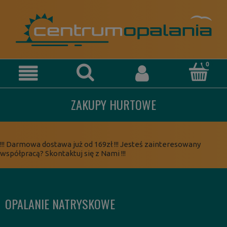
ZAKUPY HURTOWE
!!! Darmowa dostawa już od 169zł !!! Jesteś zainteresowany
współpracą? Skontaktuj się z Nami !!!
OPALANIE NATRYSKOWE