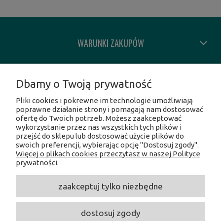
WARUNKI ZAKUPÓW
MOJE KONTO
Dbamy o Twoją prywatność
Pliki cookies i pokrewne im technologie umożliwiają
INFORMACJE O SKLEPIE
poprawne działanie strony i pomagają nam dostosować
ofertę do Twoich potrzeb. Możesz zaakceptować
wykorzystanie przez nas wszystkich tych plików i
SOCIAL MEDIA
przejść do sklepu lub dostosować użycie plików do
swoich preferencji, wybierając opcję "Dostosuj zgody".
Więcej o plikach cookies przeczytasz w naszej Polityce
Facebook
prywatności.
Instagram
Twitter
zaakceptuj tylko niezbędne
Linkedin
Youtube
dostosuj zgody