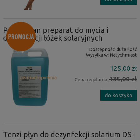
Peak Clean preparat do mycia i
PROMOCJA
dezynfekcji łóżek solaryjnych
Dostępność:
duża ilość
Wysyłka w:
Natychmiast
125,00 zł
135,00 zł
Cena regularna:
do koszyka
Tenzi płyn do dezynfekcji solarium DS-