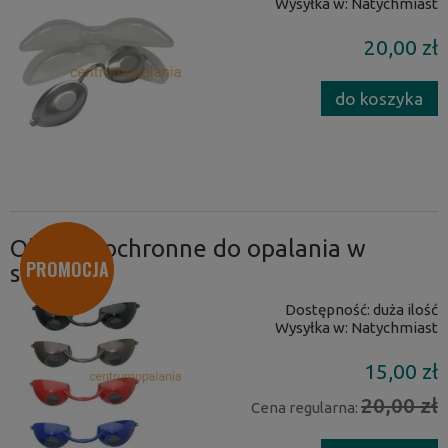
Wysyłka w:
Natychmiast
20,00 zł
do koszyka
Okulary ochronne do opalania w
PROMOCJA
solarium
Dostępność:
duża ilość
Wysyłka w:
Natychmiast
15,00 zł
20,00 zł
Cena regularna: