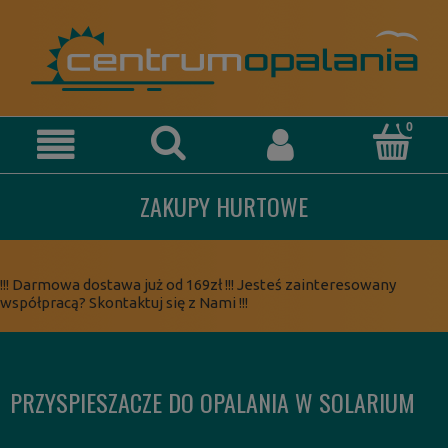
ZAKUPY HURTOWE
!!! Darmowa dostawa już od 169zł !!! Jesteś zainteresowany
współpracą? Skontaktuj się z Nami !!!
PRZYSPIESZACZE DO OPALANIA W SOLARIUM