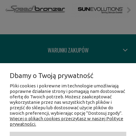
WARUNKI ZAKUPÓW
MOJE KONTO
Dbamy o Twoją prywatność
Pliki cookies i pokrewne im technologie umożliwiają
INFORMACJE O SKLEPIE
poprawne działanie strony i pomagają nam dostosować
ofertę do Twoich potrzeb. Możesz zaakceptować
wykorzystanie przez nas wszystkich tych plików i
SOCIAL MEDIA
przejść do sklepu lub dostosować użycie plików do
swoich preferencji, wybierając opcję "Dostosuj zgody".
Więcej o plikach cookies przeczytasz w naszej Polityce
Facebook
prywatności.
Instagram
Twitter