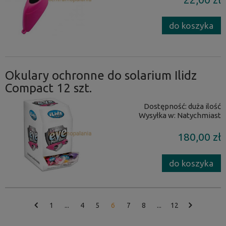
do koszyka
Okulary ochronne do solarium Ilidz
Compact 12 szt.
Dostępność:
duża ilość
Wysyłka w:
Natychmiast
180,00 zł
do koszyka
1
...
4
5
6
7
8
...
12