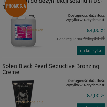
Tenzi płyn do dezynfekcji solarium DS-
PROMOCJA
1 GT 5L
Dostępność:
duża ilość
Wysyłka w:
Natychmiast
84,00 zł
105,00 zł
Cena regularna:
do koszyka
Soleo Black Pearl Seductive Bronzing
Creme
Dostępność:
duża ilość
Wysyłka w:
Natychmiast
87,00 zł