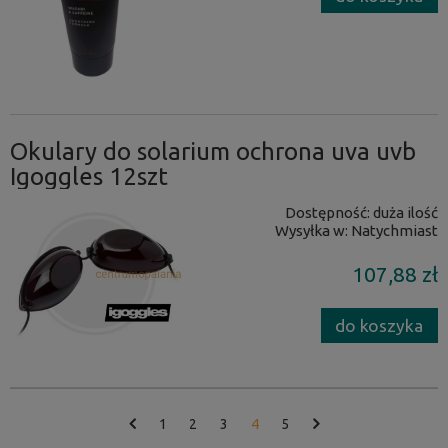
Okulary do solarium ochrona uva uvb
Igoggles 12szt
Dostępność:
duża ilość
Wysyłka w:
Natychmiast
107,88 zł
do koszyka
1
2
3
4
5