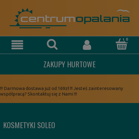
ZAKUPY HURTOWE
!!! Darmowa dostawa już od 169zł !!! Jesteś zainteresowany
współpracą? Skontaktuj się z Nami !!!
KOSMETYKI SOLEO