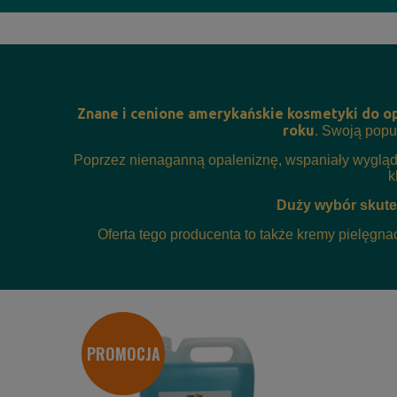
Znane i cenione amerykańskie kosmetyki do op
roku
. Swoją popu
Poprzez nienaganną opaleniznę, wspaniały wygląd
k
Duży wybór skute
Oferta tego producenta to także kremy pielęgnac
PROMOCJA