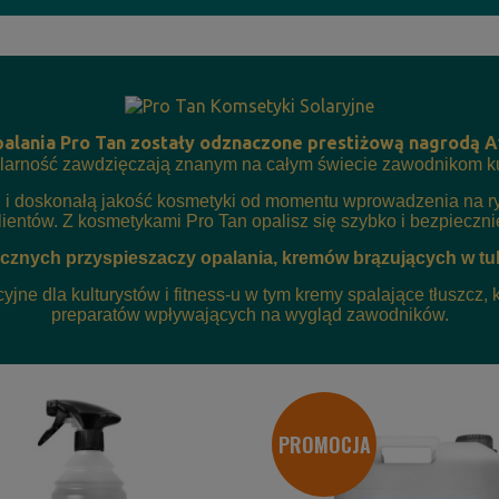
alania Pro Tan zostały odznaczone prestiżową nagrodą Aw
larność zawdzięczają znanym na całym świecie zawodnikom kultu
 i doskonałą jakość kosmetyki od momentu wprowadzenia na 
lientów. Z kosmetykami Pro Tan opalisz się szybko i bezpieczni
cznych przyspieszaczy opalania, kremów brązujących w tub
yjne dla kulturystów i fitness-u w tym kremy spalające tłuszcz,
preparatów wpływających na wygląd zawodników.
PROMOCJA