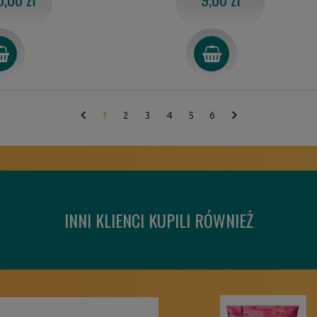
1
2
3
4
5
6
INNI KLIENCI KUPILI RÓWNIEŻ