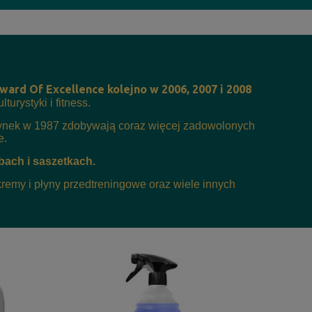
ard Of Excellence kolejno w 2006, 2007 i 2008
rystyki i fitness.
rynek w 1987 zdobywają coraz więcej zadowolonych
e.
ach i saszetkach.
 kremy i płyny przedtreningowe oraz wiele innych