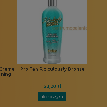
 Creme
Pro Tan Ridiculously Bronze
Okulary
nning
w sol
68,00 zł
do koszyka