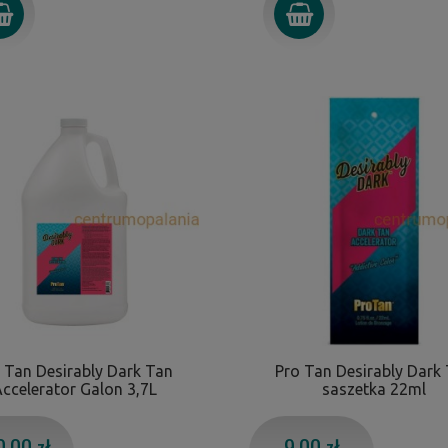
 Tan Desirably Dark Tan
Pro Tan Desirably Dark
ccelerator Galon 3,7L
saszetka 22ml
,00 zł
9,00 zł