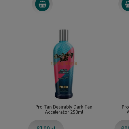
Pro Tan Desirably Dark Tan
Pro
Accelerator 250ml
A
67,00 zł
600