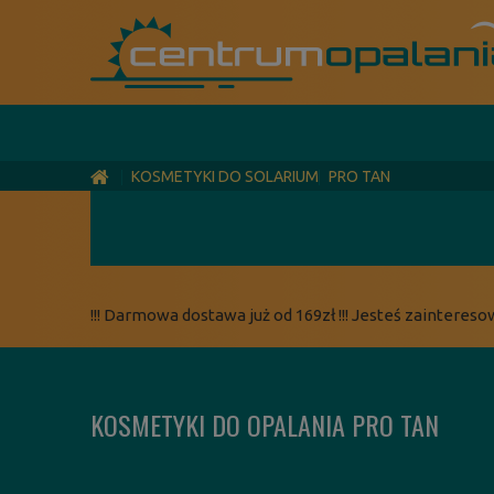
KOSMETYKI DO SOLARIUM
PRO TAN
!!! Darmowa dostawa już od 169zł !!! Jesteś zaintereso
KOSMETYKI DO OPALANIA PRO TAN