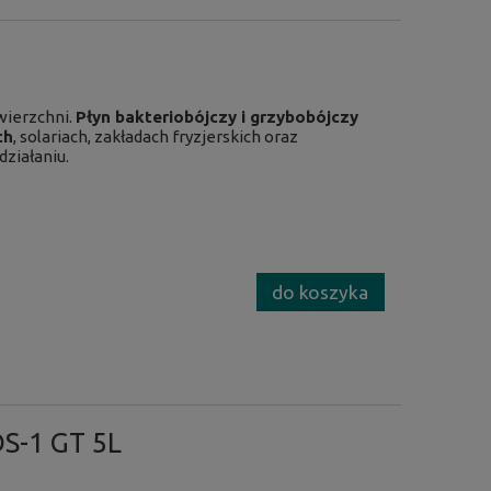
ierzchni.
Płyn bakteriobójczy i grzybobójczy
ch
,
solariach
, zakładach fryzjerskich oraz
ziałaniu.
do koszyka
DS-1 GT 5L