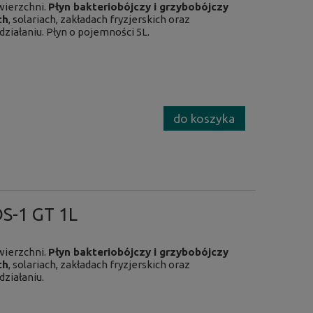
ierzchni.
Płyn bakteriobójczy i grzybobójczy
ch
,
solariach
, zakładach fryzjerskich oraz
iałaniu. Płyn o pojemności 5L.
do koszyka
DS-1 GT 1L
ierzchni.
Płyn bakteriobójczy i grzybobójczy
ch
,
solariach
, zakładach fryzjerskich oraz
ziałaniu.