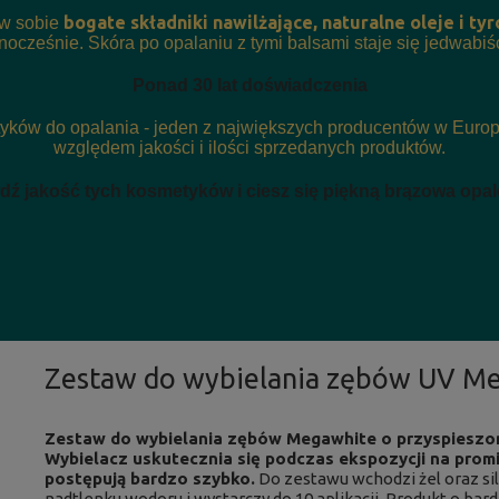
bogate składniki nawilżające, naturalne oleje i ty
w sobie
nocześnie. Skóra po opalaniu z tymi balsami staje się jedwabiś
Ponad 30 lat doświadczenia
yków do opalania - jeden z największych producentów w Europie
względem jakości i ilości sprzedanych produktów.
ź jakość tych kosmetyków i ciesz się piękną brązowa opal
Zestaw do wybielania zębów UV M
Zestaw do wybielania zębów Megawhite o przyspieszon
Wybielacz uskutecznia się podczas ekspozycji na promi
postępują bardzo szybko.
Do zestawu wchodzi żel oraz si
nadtlenku wodoru i wystarczy do 10 aplikacji. Produkt o bar