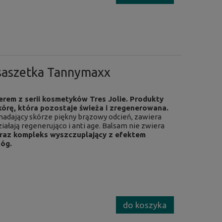
 saszetka Tannymaxx
erem z serii kosmetyków Tres Jolie. Produkty
skórę, która pozostaje świeża i zregenerowana.
 nadający skórze piękny brązowy odcień, zawiera
iałają regenerująco i anti age. Balsam nie zwiera
 oraz kompleks wyszczuplający z efektem
nóg.
do koszyka