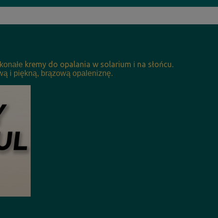
kremy do opalania w solarium
na słońcu
skonałe
i
.
ą i piękną, brązową opaleniznę.