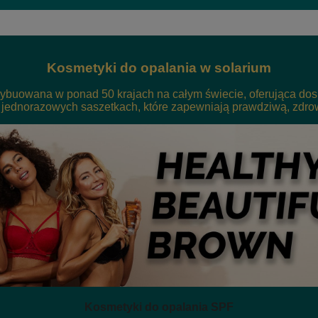
Kosmetyki do opalania w solarium
ybuowana w ponad 50 krajach na całym świecie, oferująca do
 jednorazowych saszetkach, które zapewniają prawdziwą, zdrow
Kosmetyki do opalania SPF