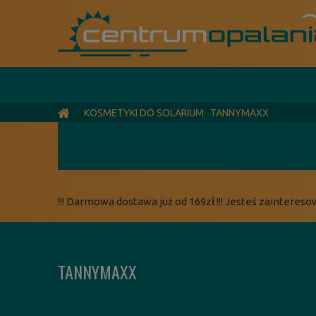
KOSMETYKI DO SOLARIUM
TANNYMAXX
!!! Darmowa dostawa już od 169zł !!! Jesteś zaintereso
TANNYMAXX