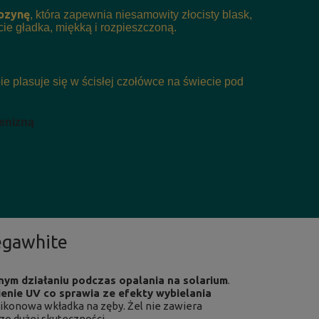
rozynę
, która zapewnia niesamowity złocisty blask,
cie gładka, miękką i rozpieszczoną.
 plasuje się w ścisłej czołówce na świecie pod
enizną
egawhite
ym działaniu podczas opalania na solarium
.
enie UV co sprawia ze efekty wybielania
likonowa wkładka na zęby. Żel nie zawiera
dzo dużej skuteczności.