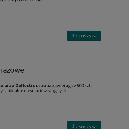
do koszyka
norazowe
e oraz Deflectros
taśma zawierające 500 szt. -
 są idealne do solariów stojących.
do koszyka