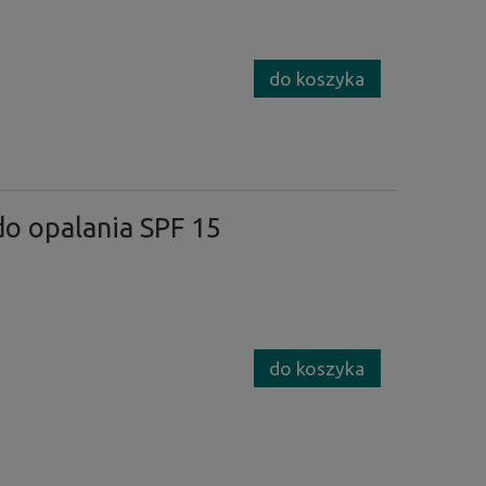
do koszyka
o opalania SPF 15
do koszyka