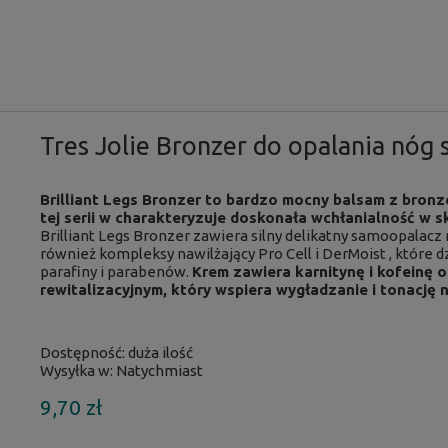
Tres Jolie Bronzer do opalania nóg
Brilliant Legs Bronzer to bardzo mocny balsam z bronz
tej serii w charakteryzuje doskonała wchłanialność w 
Brilliant Legs Bronzer zawiera silny delikatny samoopalacz
również kompleksy nawilżający Pro Cell i DerMoist , które dz
parafiny i parabenów.
Krem zawiera karnitynę i kofeinę
rewitalizacyjnym, który wspiera wygładzanie i tonację 
Dostępność:
duża ilość
Wysyłka w:
Natychmiast
9,70 zł