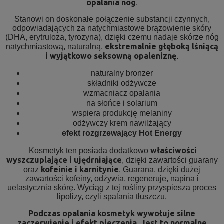
opalania nóg
.
Stanowi on doskonałe połączenie substancji czynnych,
odpowiadających za natychmiastowe brązowienie skóry
(DHA, erytruloza, tyrozyna), dzięki czemu nadaje skórze nóg
ekstremalnie głęboką lśniącą
natychmiastową, naturalną,
i wyjątkowo seksowną opaleniznę
.
naturalny bronzer
składniki odżywcze
wzmacniacz opalania
na słońce i solarium
wspiera produkcję melaniny
odżywczy krem nawilżający
efekt rozgrzewający Hot Energy
właściwości
Kosmetyk ten posiada dodatkowo
wyszczuplające i ujędrniające
, dzięki zawartości guarany
kofeinie i karnitynie
oraz
. Guarana, dzięki dużej
zawartości kofeiny, odżywia, regeneruje, napina i
uelastycznia skórę. Wyciąg z tej rośliny przyspiesza proces
lipolizy, czyli spalania tłuszczu.
Podczas opalania kosmetyk wywołuje silne
zaczerwienie i efekt pieczenia. Jest to normalne