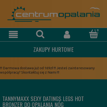
ZAKUPY HURTOWE
!!! Darmowa dostawa już od 169zł !!! Jesteś zainteresowany
współpracą? Skontaktuj się z Nami !!!
TANNYMAXX SEXY DATINGS LEGS HOT
BRONZER DO OPALANIA NÓG