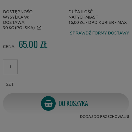
DOSTĘPNOŚĆ:
DUŻA ILOŚĆ
WYSYŁKA W:
NATYCHMIAST
DOSTAWA:
16,00 ZŁ
- DPD KURIER - MAX
30 KG
(POLSKA)
SPRAWDŹ FORMY DOSTAWY
CENA NIE ZAWIERA EWENTUALNYCH KOSZTÓW PŁATNOŚCI
65,00 ZŁ
CENA:
SZT.
DO KOSZYKA
DODAJ DO PRZECHOWALNI