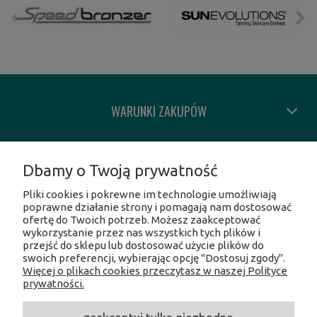
WARUNKI ZAKUPÓW
MOJE KONTO
Dbamy o Twoją prywatność
Pliki cookies i pokrewne im technologie umożliwiają
INFORMACJE O SKLEPIE
poprawne działanie strony i pomagają nam dostosować
ofertę do Twoich potrzeb. Możesz zaakceptować
wykorzystanie przez nas wszystkich tych plików i
SOCIAL MEDIA
przejść do sklepu lub dostosować użycie plików do
swoich preferencji, wybierając opcję "Dostosuj zgody".
Więcej o plikach cookies przeczytasz w naszej Polityce
Facebook
prywatności.
Instagram
Twitter