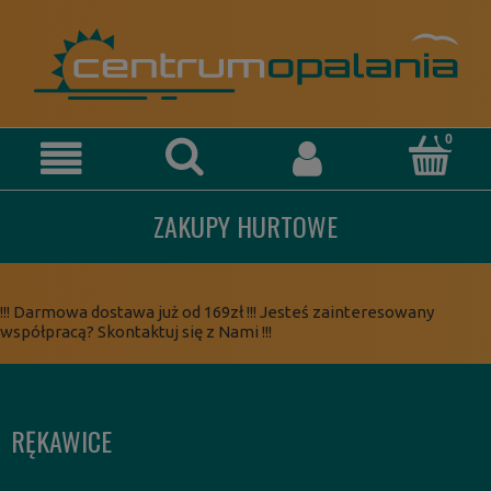
ZAKUPY HURTOWE
!!! Darmowa dostawa już od 169zł !!! Jesteś zainteresowany
współpracą? Skontaktuj się z Nami !!!
RĘKAWICE