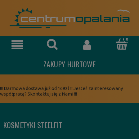
ZAKUPY HURTOWE
!!! Darmowa dostawa już od 169zł !!! Jesteś zainteresowany
współpracą? Skontaktuj się z Nami !!!
KOSMETYKI STEELFIT