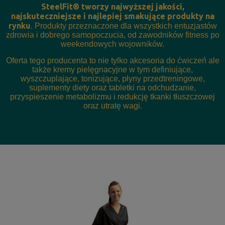
SteelFit®
tworzy najwyższej jakości,
najskuteczniejsze i najlepiej smakujące produkty na
rynku
. Produkty przeznaczone dla wszystkich entuzjastów
zdrowia i dobrego samopoczucia, od zawodników fitness po
weekendowych wojowników.
Oferta tego producenta to nie tylko akcesoria do ćwiczeń ale
także kremy pielęgnacyjne w tym definiujące,
wyszczuplające, tonizujące, płyny przedtreningowe,
suplementy diety oraz tabletki na odchudzanie,
przyspieszenie metabolizmu i redukcję tkanki tłuszczowej
oraz utratę wagi.