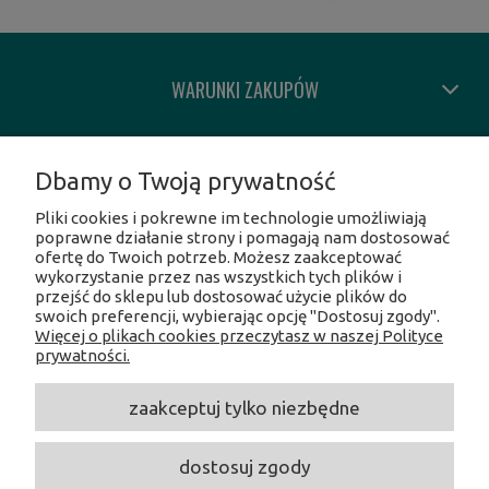
WARUNKI ZAKUPÓW
MOJE KONTO
Dbamy o Twoją prywatność
Pliki cookies i pokrewne im technologie umożliwiają
INFORMACJE O SKLEPIE
poprawne działanie strony i pomagają nam dostosować
ofertę do Twoich potrzeb. Możesz zaakceptować
wykorzystanie przez nas wszystkich tych plików i
SOCIAL MEDIA
przejść do sklepu lub dostosować użycie plików do
swoich preferencji, wybierając opcję "Dostosuj zgody".
Więcej o plikach cookies przeczytasz w naszej Polityce
Facebook
prywatności.
Instagram
Twitter
zaakceptuj tylko niezbędne
Linkedin
Youtube
dostosuj zgody