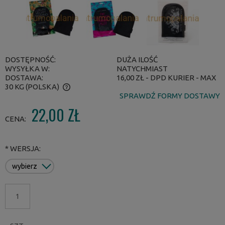
DOSTĘPNOŚĆ:
DUŻA ILOŚĆ
WYSYŁKA W:
NATYCHMIAST
DOSTAWA:
16,00 ZŁ
- DPD KURIER - MAX
30 KG
(POLSKA)
SPRAWDŹ FORMY DOSTAWY
CENA NIE ZAWIERA EWENTUALNYCH KOSZTÓW PŁATNOŚCI
22,00 ZŁ
CENA:
*
WERSJA: