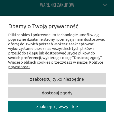
WARUNKI ZAKUPÓW
MOJE KONTO
Dbamy o Twoją prywatność
Pliki cookies i pokrewne im technologie umożliwiają
INFORMACJE O SKLEPIE
poprawne działanie strony i pomagają nam dostosować
ofertę do Twoich potrzeb. Możesz zaakceptować
wykorzystanie przez nas wszystkich tych plików i
SOCIAL MEDIA
przejść do sklepu lub dostosować użycie plików do
swoich preferencji, wybierając opcję "Dostosuj zgody".
Więcej o plikach cookies przeczytasz w naszej Polityce
Facebook
prywatności.
Instagram
Twitter
zaakceptuj tylko niezbędne
Linkedin
Youtube
dostosuj zgody
CentrumOpalania
/ Hołubcowa 49, 02-821 Warszawa /
NIP:
5212231586 /
Tel.:
609017017 /
E-mail:
centrumopalania@wp.pl
zaakceptuj wszystkie