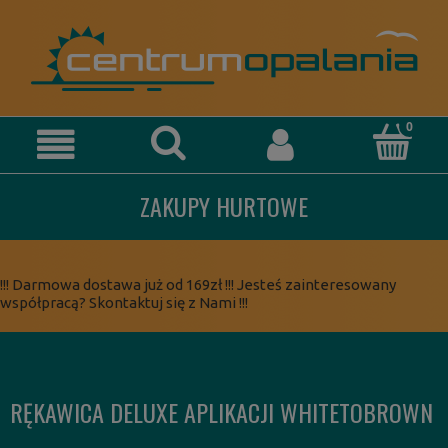
ZAKUPY HURTOWE
!!! Darmowa dostawa już od 169zł !!! Jesteś zainteresowany
współpracą? Skontaktuj się z Nami !!!
RĘKAWICA DELUXE APLIKACJI WHITETOBROWN