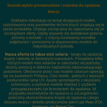
Szeroki wybór promienników i solariów do opalania
twarzy
Dokładne informacje na temat dostępnych modeli,
zastosowania oraz parametrów technicznych znajdują się w
opisie produktów. Dlatego zachęcamy do zapoznania się ze
szczegółami oferty. Gdyby pojawiły się dodatkowe pytania,
prosimy o kontakt – z chęcią rozwiejemy wszelkie
wątpliwości i pomożemy w dopasowaniu modelu do
indywidualnych potrzeb.
Nasza oferta to także mini solaria
- lampy do opalania
twarzy i dekoltu w domowych warunkach. Posiadamy kilka
różnych modeli mini solariów w zależności od potrzeby
służmy pomocą w doborze najbardziej odpowiadającego
potrzebom. Oferowane przez nas modele solarium opierają
się na żarówkach Philipsa, Cleo Isolde - jednych z lepszych
producentów lamp UV. Aparty sprzedajemy z okularami
ochronnym, a wybrane modele również z szybkimi
przyspieszaczami
bronzerami do opalania
lub
. W
przypadku kosmetyków do opalania w szczególności
polecamy skoncentrowane krople do opalania całego
Peau d'Or
obszaru twarzy i dekoltu producentów takich jak
,
Sunmaxx
czy Power Tan.