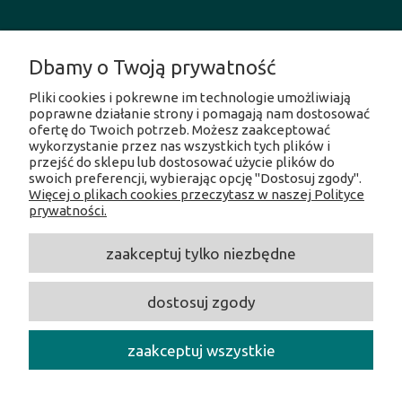
MOJE KONTO
Dbamy o Twoją prywatność
Pliki cookies i pokrewne im technologie umożliwiają
INFORMACJE O SKLEPIE
poprawne działanie strony i pomagają nam dostosować
ofertę do Twoich potrzeb. Możesz zaakceptować
wykorzystanie przez nas wszystkich tych plików i
SOCIAL MEDIA
przejść do sklepu lub dostosować użycie plików do
swoich preferencji, wybierając opcję "Dostosuj zgody".
Więcej o plikach cookies przeczytasz w naszej Polityce
Facebook
prywatności.
Instagram
Twitter
zaakceptuj tylko niezbędne
Linkedin
Youtube
dostosuj zgody
CentrumOpalania
/ Hołubcowa 49, 02-821 Warszawa /
NIP:
5212231586 /
Tel.:
609017017 /
E-mail:
centrumopalania@wp.pl
zaakceptuj wszystkie
Copyright 2026 CentrumOpalania - All rights reserved.