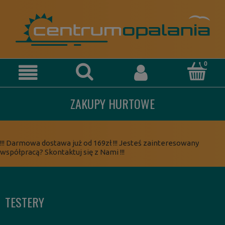
ZAKUPY HURTOWE
!!! Darmowa dostawa już od 169zł !!! Jesteś zainteresowany
współpracą? Skontaktuj się z Nami !!!
TESTERY