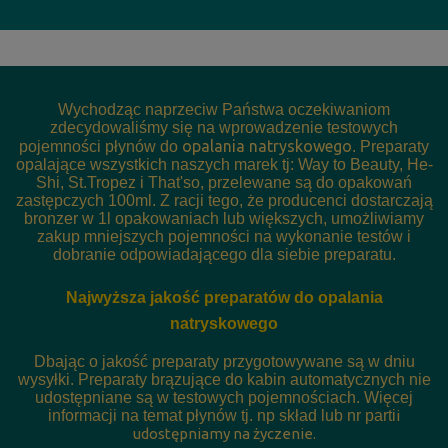
Wychodząc naprzeciw Państwa oczekiwaniom
zdecydowaliśmy się na wprowadzenie testowych
opalania natryskowego
pojemności płynów do
. Preparaty
opalające wszystkich naszych marek tj: Way to Beauty, He-
Shi, St.Tropez i That'so, przelewane są do opakowań
zastępczych 100ml. Z racji tego, że producenci dostarczają
bronzer w 1l opakowaniach lub większych, umożliwiamy
zakup mniejszych pojemności na wykonanie testów i
dobranie odpowiadającego dla siebie preparatu.
Najwyższa jakość preparatów do opalania
natryskowego
Dbając o jakość preparaty przygotowywane są w dniu
wysyłki. Preparaty brązujące do kabin automatycznych nie
udostępniane są w testowych pojemnościach. Więcej
informacji na temat płynów tj. np skład lub nr parti
i
udostępniamy na życzenie.