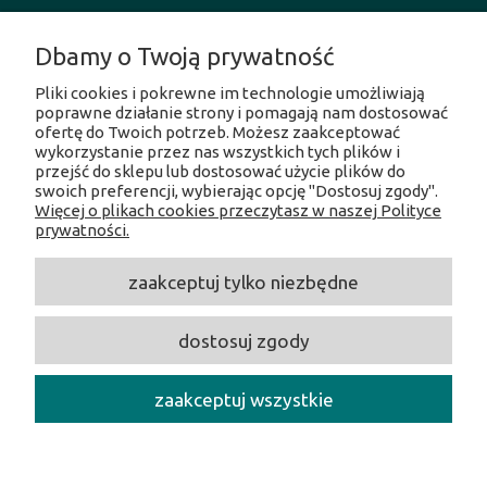
MOJE KONTO
Dbamy o Twoją prywatność
Pliki cookies i pokrewne im technologie umożliwiają
INFORMACJE O SKLEPIE
poprawne działanie strony i pomagają nam dostosować
ofertę do Twoich potrzeb. Możesz zaakceptować
wykorzystanie przez nas wszystkich tych plików i
SOCIAL MEDIA
przejść do sklepu lub dostosować użycie plików do
swoich preferencji, wybierając opcję "Dostosuj zgody".
Więcej o plikach cookies przeczytasz w naszej Polityce
Facebook
prywatności.
Instagram
Twitter
zaakceptuj tylko niezbędne
Linkedin
Youtube
dostosuj zgody
CentrumOpalania
/ Hołubcowa 49, 02-821 Warszawa /
NIP:
5212231586 /
Tel.:
609017017 /
E-mail:
centrumopalania@wp.pl
zaakceptuj wszystkie
Copyright 2026 CentrumOpalania - All rights reserved.
pokaż pełną wersję strony