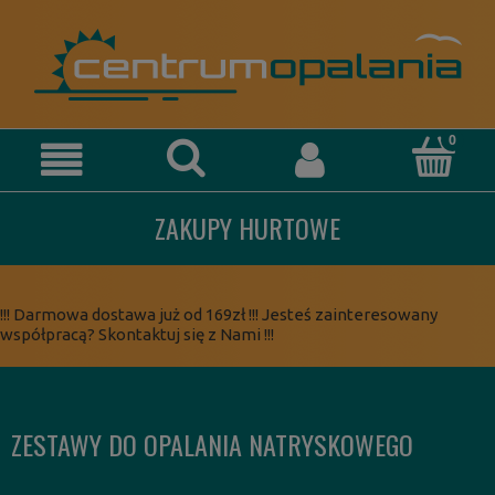
ZAKUPY HURTOWE
!!! Darmowa dostawa już od 169zł !!! Jesteś zainteresowany
współpracą? Skontaktuj się z Nami !!!
ZESTAWY DO OPALANIA NATRYSKOWEGO