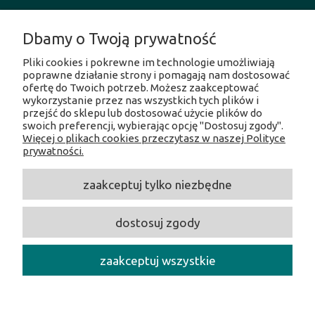
MOJE KONTO
Dbamy o Twoją prywatność
Pliki cookies i pokrewne im technologie umożliwiają
INFORMACJE O SKLEPIE
poprawne działanie strony i pomagają nam dostosować
ofertę do Twoich potrzeb. Możesz zaakceptować
wykorzystanie przez nas wszystkich tych plików i
SOCIAL MEDIA
przejść do sklepu lub dostosować użycie plików do
swoich preferencji, wybierając opcję "Dostosuj zgody".
Więcej o plikach cookies przeczytasz w naszej Polityce
Facebook
prywatności.
Instagram
Twitter
zaakceptuj tylko niezbędne
Linkedin
Youtube
dostosuj zgody
CentrumOpalania
/ Hołubcowa 49, 02-821 Warszawa /
NIP:
5212231586 /
Tel.:
609017017 /
E-mail:
centrumopalania@wp.pl
zaakceptuj wszystkie
Copyright 2026 CentrumOpalania - All rights reserved.
pokaż pełną wersję strony