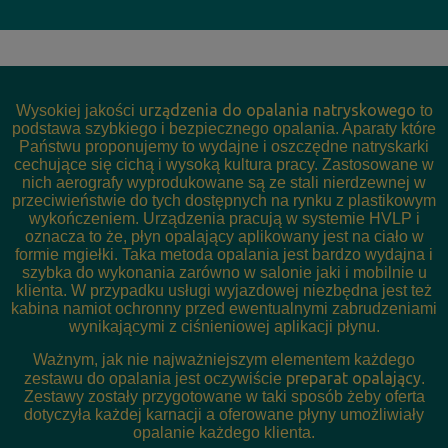
urządzenia do opalania natryskowego
Wysokiej jakości
to
podstawa szybkiego i bezpiecznego opalania. Aparaty które
Państwu proponujemy to wydajne i oszczędne natryskarki
cechujące się cichą i wysoką kultura pracy. Zastosowane w
nich aerografy wyprodukowane są ze stali nierdzewnej w
przeciwieństwie do tych dostępnych na rynku z plastikowym
wykończeniem. Urządzenia pracują w systemie HVLP i
oznacza to że, płyn opalający aplikowany jest na ciało w
formie mgiełki. Taka metoda opalania jest bardzo wydajna i
szybka do wykonania zarówno w salonie jaki i mobilnie u
klienta. W przypadku usługi wyjazdowej niezbędna jest też
kabina namiot ochronny przed ewentualnymi zabrudzeniami
wynikającymi z ciśnieniowej aplikacji płynu.
Ważnym, jak nie najważniejszym elementem każdego
preparat opalający
zestawu do opalania jest oczywiście
.
Zestawy zostały przygotowane w taki sposób żeby oferta
dotyczyła każdej karnacji a oferowane płyny umożliwiały
opalanie każdego klienta.