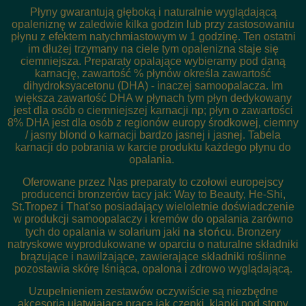
Płyny gwarantują głęboką i naturalnie wyglądającą
opaleniznę w zaledwie kilka godzin lub przy zastosowaniu
płynu z efektem natychmiastowym w 1 godzinę. Ten ostatni
im dłużej trzymany na ciele tym opalenizna staje się
ciemniejsza. Preparaty opalające wybieramy pod daną
karnację, zawartość % płynów określa zawartość
dihydroksyacetonu (DHA) - inaczej samoopalacza. Im
większa zawartość DHA w płynach tym płyn dedykowany
jest dla osób o ciemniejszej karnacji np; płyn o zawartości
8% DHA jest dla osób z regionów europy środkowej, ciemny
/ jasny blond o karnacji bardzo jasnej i jasnej. Tabela
karnacji do pobrania w karcie produktu każdego płynu do
opalania.
Oferowane przez Nas preparaty to czołowi europejscy
producenci bronzerów tacy jak: Way to Beauty, He-Shi,
St.Tropez i That'so posiadający wieloletnie doświadczenie
w produkcji samoopalaczy i kremów do opalania zarówno
na słońcu
tych do opalania w solarium jaki
. Bronzery
natryskowe wyprodukowane w oparciu o naturalne składniki
brązujące i nawilżające, zawierające składniki roślinne
pozostawia skórę lśniąca, opalona i zdrowo wyglądającą.
Uzupełnieniem zestawów oczywiście są niezbędne
akcesoria ułatwiające pracę jak czepki, klapki pod stopy