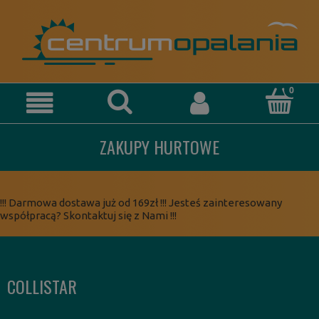
ZAKUPY HURTOWE
!!! Darmowa dostawa już od 169zł !!! Jesteś zainteresowany
współpracą? Skontaktuj się z Nami !!!
COLLISTAR