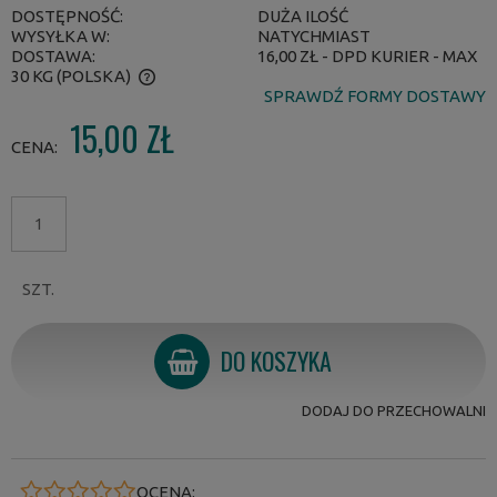
DOSTĘPNOŚĆ:
DUŻA ILOŚĆ
WYSYŁKA W:
NATYCHMIAST
DOSTAWA:
16,00 ZŁ
- DPD KURIER - MAX
30 KG
(POLSKA)
SPRAWDŹ FORMY DOSTAWY
CENA NIE ZAWIERA EWENTUALNYCH KOSZTÓW PŁATNOŚCI
15,00 ZŁ
CENA:
SZT.
DO KOSZYKA
DODAJ DO PRZECHOWALNI
OCENA: