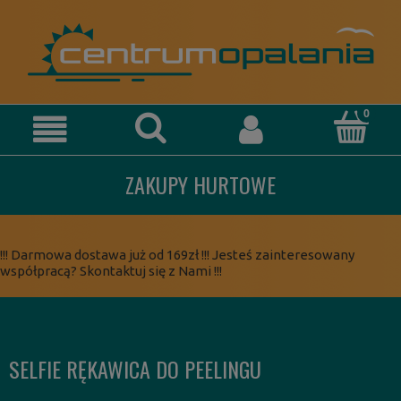
ZAKUPY HURTOWE
!!! Darmowa dostawa już od 169zł !!! Jesteś zainteresowany
współpracą? Skontaktuj się z Nami !!!
SELFIE RĘKAWICA DO PEELINGU