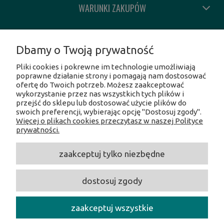
WARUNKI ZAKUPÓW
MOJE KONTO
Dbamy o Twoją prywatność
Pliki cookies i pokrewne im technologie umożliwiają
INFORMACJE O SKLEPIE
poprawne działanie strony i pomagają nam dostosować
ofertę do Twoich potrzeb. Możesz zaakceptować
wykorzystanie przez nas wszystkich tych plików i
SOCIAL MEDIA
przejść do sklepu lub dostosować użycie plików do
swoich preferencji, wybierając opcję "Dostosuj zgody".
Więcej o plikach cookies przeczytasz w naszej Polityce
Facebook
prywatności.
Instagram
Twitter
zaakceptuj tylko niezbędne
Linkedin
Youtube
dostosuj zgody
CentrumOpalania
/ Hołubcowa 49, 02-821 Warszawa /
NIP:
5212231586 /
Tel.:
609017017 /
E-mail:
centrumopalania@wp.pl
zaakceptuj wszystkie