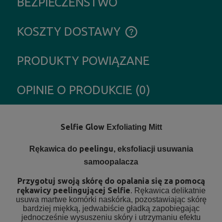
BEZPIECZEŃSTWO
KOSZTY DOSTAWY
CENA NIE ZAWIERA EWENTUALNYCH KOSZTÓW PŁATNOŚCI
PRODUKTY POWIĄZANE
OPINIE O PRODUKCIE (0)
Selfie Glow
Exfoliating Mitt
peelingu
Rękawica do
, eksfoliacji usuwania
samoopalacza
Przygotuj swoją skórę do opalania się za pomocą
rękawicy
peelingującej Selfie
. Rękawica delikatnie
usuwa martwe komórki naskórka, pozostawiając skórę
bardziej miękką, jedwabiście gładką zapobiegając
jednocześnie wysuszeniu skóry i utrzymaniu efektu