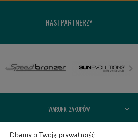
NASI PARTNERZY
WARUNKI ZAKUPÓW
MOJE KONTO
Dbamy o Twoją prywatność