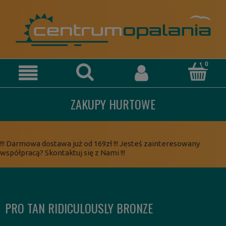
ZAKUPY HURTOWE
!!! Darmowa dostawa już od 169zł !!! Jesteś zainteresowany
współpracą? Skontaktuj się z Nami !!!
PRO TAN RIDICULOUSLY BRONZE