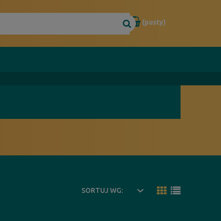
(pusty)
SORTUJ WG: