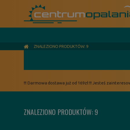
ZNALEZIONO PRODUKTÓW: 9
!!! Darmowa dostawa już od 169zł !!! Jesteś zaintereso
ZNALEZIONO PRODUKTÓW: 9