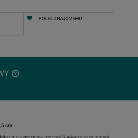
POLEĆ ZNAJOMEMU
AWY
CENA NIE ZAWIERA EWENTUALNYCH
KOSZTÓW PŁATNOŚCI
2,5 cm
lna z elektrostymulatorami Vupiesse oraz innymi