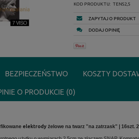
KOD PRODUKTU:
TENS2,5
ZAPYTAJ O PRODUKT
DODAJ OPINIĘ
BEZPIECZEŃSTWO
KOSZTY DOST
INIE O PRODUKCIE (0)
.
elektrody
yfikowane
żelowe na twarz "na zatrzask" |
16szt. 
rotnego użytku o wymiarach 2,5cm ze złączem SNAP. Kompatybi