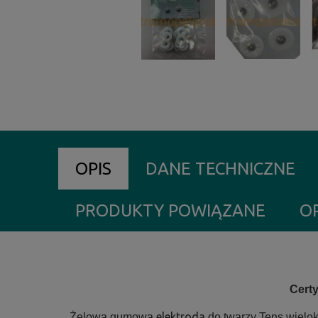
OPIS
DANE TECHNICZNE
PRODUKTY POWIĄZANE
OP
Cert
elektroda
.
Żelowa gumowa
do twarzy Tens wielok