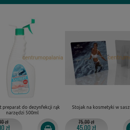
t preparat do dezynfekcji rąk
Stojak na kosmetyki w sas
narzędzi 500ml
00 zł
75,00 zł
00 zł
45,00 zł