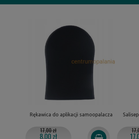
Rękawica do aplikacji samoopalacza
Salisep
17,00 zł
17,
8,00 zł
17,