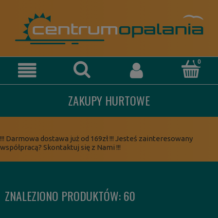
ZAKUPY HURTOWE
!!! Darmowa dostawa już od 169zł !!! Jesteś zainteresowany
współpracą? Skontaktuj się z Nami !!!
ZNALEZIONO PRODUKTÓW: 60