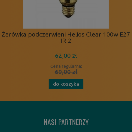
Żarówka podczerwieni Helios Clear 100w E27
IR-2
62,00 zł
Cena regularna:
69,00 zł
do koszyka
NASI PARTNERZY