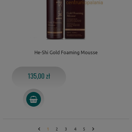
He-Shi Gold Foaming Mousse
135,00 zł
1
2
3
4
5