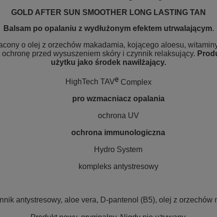
GOLD AFTER SUN SMOOTHER LONG LASTING TAN
Balsam po opalaniu z wydłużonym efektem utrwalającym
.
ony o olej z orzechów makadamia, kojącego aloesu, witaminy 
ochronę przed wysuszeniem skóry i czynnik relaksujący.
Produ
użytku jako środek nawilżający.
e
.
HighTech TAV
Complex
pro wzmacniacz opalania
ochrona UV
ochrona immunologiczna
Hydro System
kompleks antystresowy
.
ynnik antystresowy, aloe vera, D-pantenol (B5), olej z orzechó
.