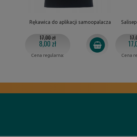
Rękawica do aplikacji samoopalacza
Salisep
17,00 zł
17,
8,00 zł
17,
Cena regularna:
Cena re