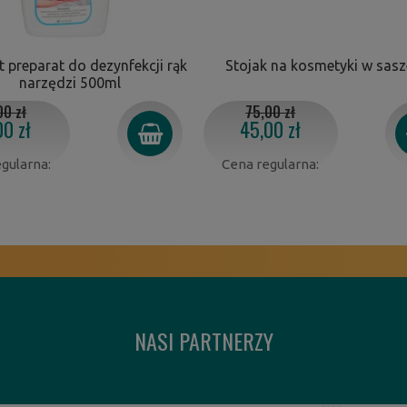
t preparat do dezynfekcji rąk
Stojak na kosmetyki w sas
narzędzi 500ml
00 zł
75,00 zł
00 zł
45,00 zł
gularna:
Cena regularna:
NASI PARTNERZY