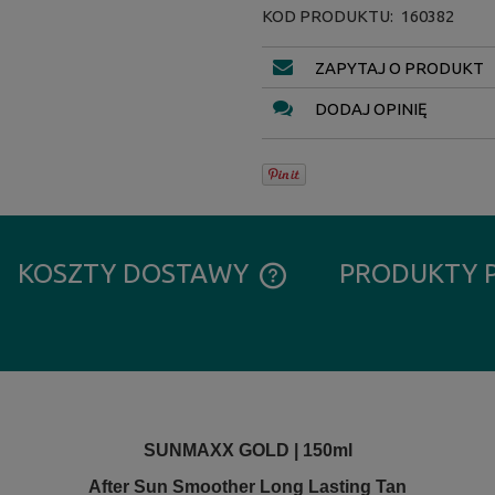
KOD PRODUKTU:
160382
ZAPYTAJ O PRODUKT
DODAJ OPINIĘ
KOSZTY DOSTAWY
PRODUKTY 
CENA NIE ZAWIERA EWENTUALN
KOSZTÓW PŁATNOŚCI
.
SUNMAXX GOLD | 150ml
After Sun Smoother Long Lasting Tan