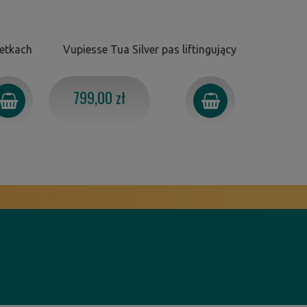
zetkach
Vupiesse Tua Silver pas liftingujący
Vupiesse 
799,00 zł
599,0