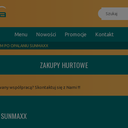
Menu
Nowości
Promocje
Kontakt
AM PO OPALANIU SUNMAXX
ZAKUPY HURTOWE
wany współpracą? Skontaktuj się z Nami !!!
U SUNMAXX