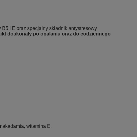
B5 I E oraz specjalny składnik antystresowy
kt doskonały po opalaniu oraz do codziennego
w makadamia, witamina E.