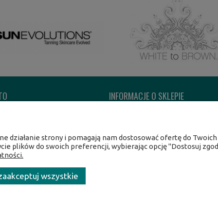
TO
INFORMACJE O SKLEPIE
ówienia
O firmie
 konta
Kontakt
wne działanie strony i pomagają nam dostosować ofertę do Twoic
nia
ycie plików do swoich preferencji, wybierając opcję "Dostosuj zgod
tności.
zaakceptuj wszystkie
cowa 49, 02-821 Warszawa /
NIP:
5212231586 /
Tel.:
609017017 /
E-ma
Copyright 2026 CentrumOpalania - All rights reserved.