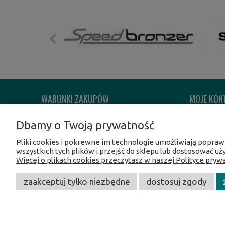
WARUNKI ZAKUPÓW
MOJE KON
Regulamin sklepu
Twoje zam
Dbamy o Twoją prywatność
Reklamacje i zwroty
Ustawienia
Pliki cookies i pokrewne im technologie umożliwiają popra
Formy płatności
Przechowal
wszystkich tych plików i przejść do sklepu lub dostosować uż
Więcej o plikach cookies przeczytasz w naszej Polityce prywa
Czas i koszty dostawy
Polityka Prywatności
zaakceptuj tylko niezbędne
dostosuj zgody
CentrumOpalania
/ Hołub