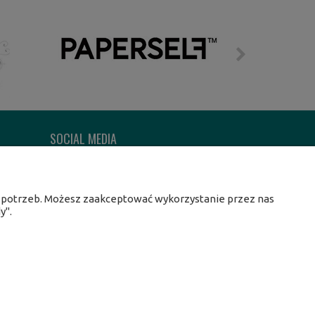
SOCIAL MEDIA
Facebook
Instagram
h potrzeb. Możesz zaakceptować wykorzystanie przez nas
Twitter
y".
Linkedin
Youtube
il:
centrumopalania@wp.pl