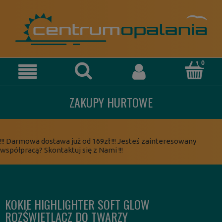
ZAKUPY HURTOWE
!!! Darmowa dostawa już od 169zł !!! Jesteś zainteresowany
współpracą? Skontaktuj się z Nami !!!
KOKIE HIGHLIGHTER SOFT GLOW
ROZŚWIETLACZ DO TWARZY