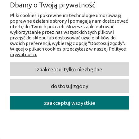
Dbamy o Twoją prywatność
Pliki cookies i pokrewne im technologie umożliwiają
INFORMACJE O SKLEPIE
poprawne działanie strony i pomagają nam dostosować
ofertę do Twoich potrzeb. Możesz zaakceptować
wykorzystanie przez nas wszystkich tych plików i
SOCIAL MEDIA
przejść do sklepu lub dostosować użycie plików do
swoich preferencji, wybierając opcję "Dostosuj zgody".
Więcej o plikach cookies przeczytasz w naszej Polityce
Facebook
prywatności.
Instagram
Twitter
zaakceptuj tylko niezbędne
Linkedin
Youtube
dostosuj zgody
CentrumOpalania
/ Hołubcowa 49, 02-821 Warszawa /
NIP:
5212231586 /
Tel.:
609017017 /
E-mail:
centrumopalania@wp.pl
zaakceptuj wszystkie
Copyright 2026 CentrumOpalania - All rights reserved.
pokaż pełną wersję strony
Sklep internetowy Shoper.pl