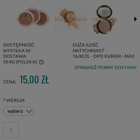
DOSTĘPNOŚĆ:
DUŻA ILOŚĆ
WYSYŁKA W:
NATYCHMIAST
DOSTAWA:
16,00 ZŁ
- DPD KURIER - MAX
30 KG
(POLSKA)
SPRAWDŹ FORMY DOSTAWY
CENA NIE ZAWIERA EWENTUALNYCH KOSZTÓW PŁATNOŚCI
15,00 ZŁ
CENA:
*
WERSJA: