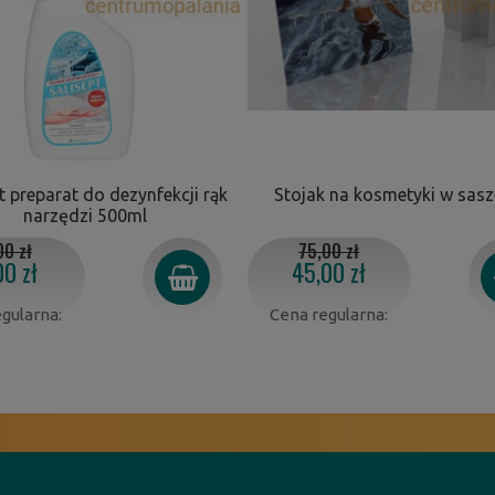
t preparat do dezynfekcji rąk
Stojak na kosmetyki w sas
narzędzi 500ml
00 zł
75,00 zł
00 zł
45,00 zł
gularna:
Cena regularna: