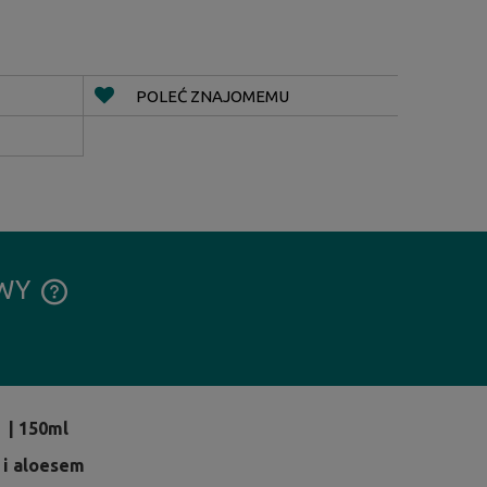
POLEĆ ZNAJOMEMU
AWY
CENA NIE ZAWIERA EWENTUALNYCH
KOSZTÓW PŁATNOŚCI
| 150ml
 i aloesem