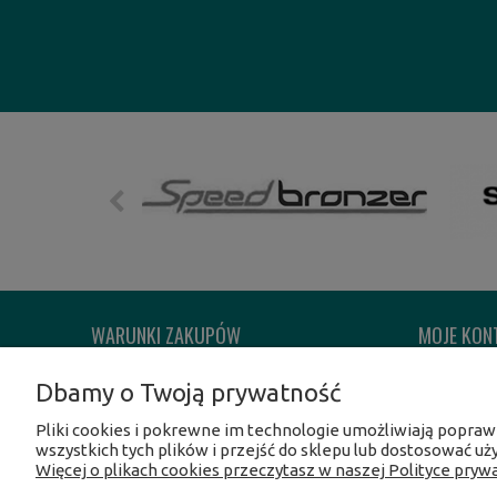
WARUNKI ZAKUPÓW
MOJE KON
Regulamin sklepu
Twoje zam
Dbamy o Twoją prywatność
Reklamacje i zwroty
Ustawienia
Pliki cookies i pokrewne im technologie umożliwiają popra
Formy płatności
Przechowal
wszystkich tych plików i przejść do sklepu lub dostosować uż
Więcej o plikach cookies przeczytasz w naszej Polityce prywa
Czas i koszty dostawy