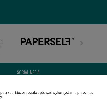
SOCIAL MEDIA
Facebook
Instagram
h potrzeb. Możesz zaakceptować wykorzystanie przez nas
Twitter
y".
Linkedin
Youtube