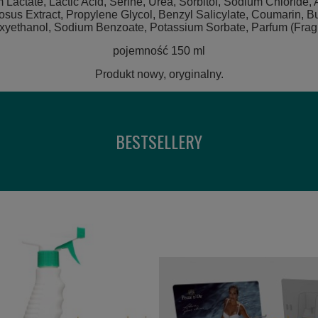
Lactate, Lactic Acid, Serine, Urea, Sorbitol, Sodium Chloride,
sus Extract, Propylene Glycol, Benzyl Salicylate, Coumarin, B
yethanol, Sodium Benzoate, Potassium Sorbate, Parfum (Frag
pojemność 150 ml
Produkt nowy, oryginalny.
BESTSELLERY