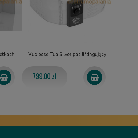
zetkach
Vupiesse Tua Silver pas liftingujący
Vupiesse 
799,00 zł
599,0