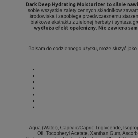
Dark Deep Hydrating Moisturizer to silnie nawi
sobie wszystkie zalety cennych składników zawar
środowiska i zapobiega przedwczesnemu starzen
białkowe ekstraktu z zielonej herbaty i synteza gr
wydłuża efekt opalenizny
Nie zawiera sa
.
Balsam do codziennego użytku, może służyć jako b
Aqua (Water), Caprylic/Capric Triglyceride, Isopr
Oil, Tocopheryl Acetate, Xanthan Gum, Ascorby