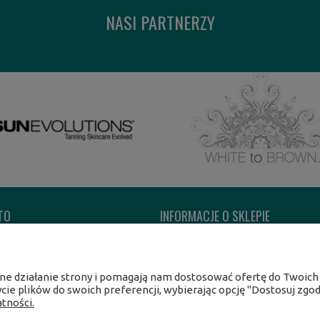
NASI PARTNERZY
TO
INFORMACJE O SKLEPIE
ówienia
O firmie
 konta
Kontakt
wne działanie strony i pomagają nam dostosować ofertę do Twoic
nia
ycie plików do swoich preferencji, wybierając opcję "Dostosuj zgod
tności.