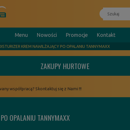
Menu
Nowości
Promocje
Kontakt
OISTURIZER KREM NAWILŻAJĄCY PO OPALANIU TANNYMAXX
ZAKUPY HURTOWE
wany współpracą? Skontaktuj się z Nami !!!
 PO OPALANIU TANNYMAXX