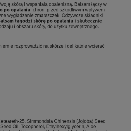
Twoją skórą i wspaniałą opalenizną. Balsam łączy w
go po opalaniu
, chroni przed szkodliwym wpływem
ne wygładzanie zmarszczek. Odżywcze składniki
alsam łagodzi skórę po opalaniu i skutecznie
odzaju i obszaru skóry, do użytku zewnętrznego.
rnie rozprowadzić na skórze i delikatnie wcierać.
, Ceteareth-25, Simmondsia Chinensis (Jojoba) Seed
Seed Oil, Tocopherol, Ethylhexylglycerin, Aloe