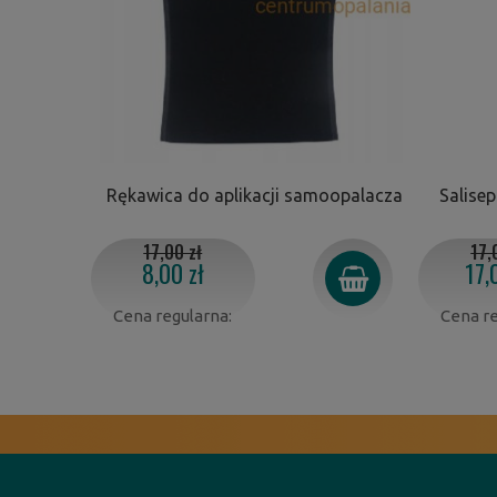
Rękawica do aplikacji samoopalacza
Salisep
17,00 zł
17,
8,00 zł
17,
Cena regularna:
Cena re