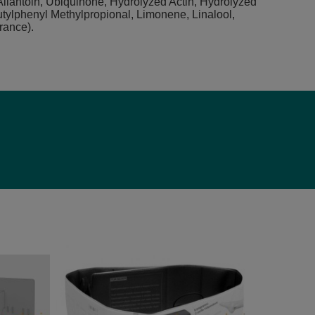
 Allantoin, Ubiquinone, Hydrolyzed Actin, Hydrolyzed
utylphenyl Methylpropional, Limonene, Linalool,
rance).