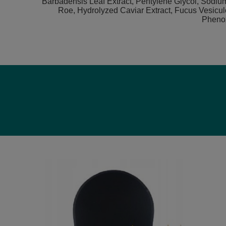
Barbadensis Leaf Extract, Pentylene Glycol, Sodium 
Roe, Hydrolyzed Caviar Extract, Fucus Vesiculo
Phenox