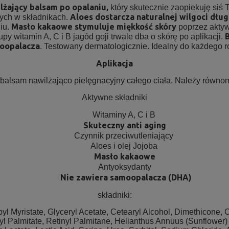
lżający balsam po opalaniu,
który skutecznie zaopiekuję siś 
Aloes dostarcza naturalnej wilgoci dłu
tych w składnikach.
Masło kakaowe stymuluje miękkość skóry
iu.
poprzez aktyw
B
upy witamin A, C i B jagód goji trwale dba o skórę po aplikacji.
moopalacza
. Testowany dermatologicznie. Idealny do każdego r
Aplikacja
alsam nawilżająco pielęgnacyjny całego ciała. Należy równomie
Aktywne składniki
Witaminy A, C i B
Skuteczny anti aging
Czynnik przeciwutleniający
Aloes i olej Jojoba
Masło kakaowe
Antyoksydanty
Nie za
wiera samoopalacza (DHA)
składniki:
opyl Myristate, Glyceryl Acetate, Cetearyl Alcohol, Dimethicone
l Palmitate, Retinyl Palmitane, Helianthus Annuus (Sunflower) 