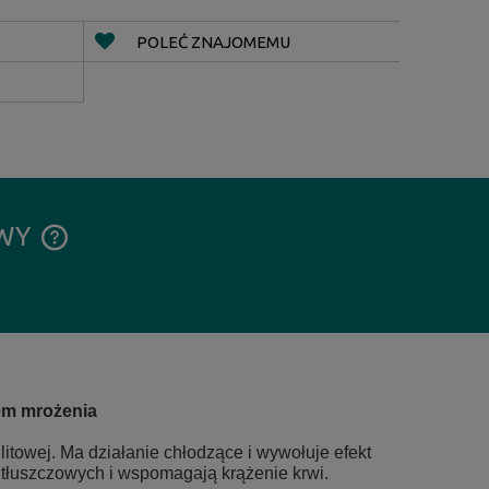
POLEĆ ZNAJOMEMU
AWY
CENA NIE ZAWIERA EWENTUALNYCH
KOSZTÓW PŁATNOŚCI
em mrożenia
itowej. Ma działanie chłodzące i wywołuje efekt
 tłuszczowych i wspomagają krążenie krwi.