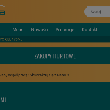
Menu
Nowości
Promocje
Kontakt
RYO GEL 175ML
ZAKUPY HURTOWE
wany współpracą? Skontaktuj się z Nami !!!
5ML