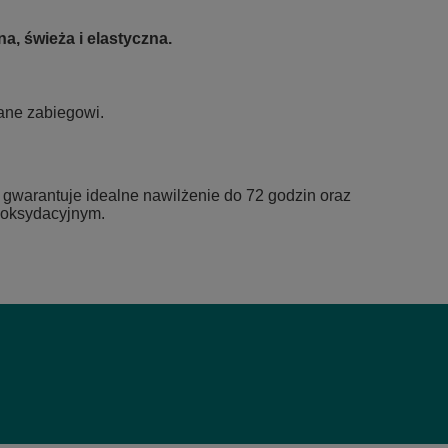
a, świeża i elastyczna.
ane zabiegowi.
y gwarantuje idealne nawilżenie do 72 godzin oraz
m oksydacyjnym.