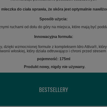
leczka do ciała sprawia, że skóra jest optymalnie nawilżon
Sposób użycia:
żnymi ruchami od dołu do góry na miejsca, które mają być podd
Innowacyjna formuła:
zy, dzięki wzmocnionej formule z kompleksem Idro Attiva®, któr
piwonii włoskiej, który działa odtruwająco i chroni przed strese
pojemność: 175ml
Produkt nowy, nigdy nie używany.
BESTSELLERY