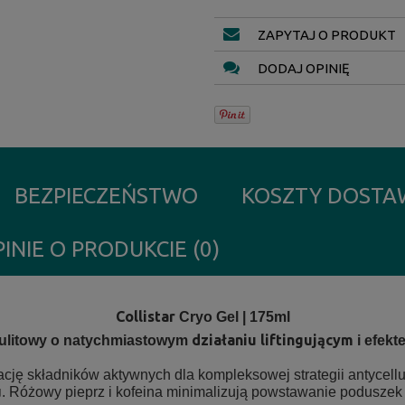
ZAPYTAJ O PRODUKT
DODAJ OPINIĘ
BEZPIECZEŃSTWO
KOSZTY DOST
INIE O PRODUKCIE (0)
Collistar
Cryo Gel | 175ml
działaniu liftingującym
llulitowy o natychmiastowym
i efekt
ę składników aktywnych dla kompleksowej strategii antycellul
u
. Różowy pieprz i kofeina minimalizują powstawanie poduszek