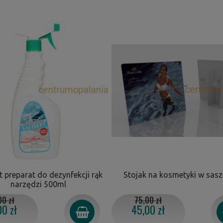
t preparat do dezynfekcji rąk
Stojak na kosmetyki w sas
narzędzi 500ml
00 zł
75,00 zł
00 zł
45,00 zł