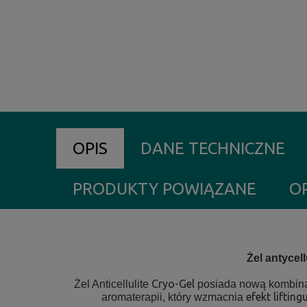
OPIS
DANE TECHNICZNE
PRODUKTY POWIĄZANE
OP
Żel antyce
Cryo-Gel
Żel Anticellulite
posiada nową kombinacj
efekt lifting
aromaterapii, który wzmacnia