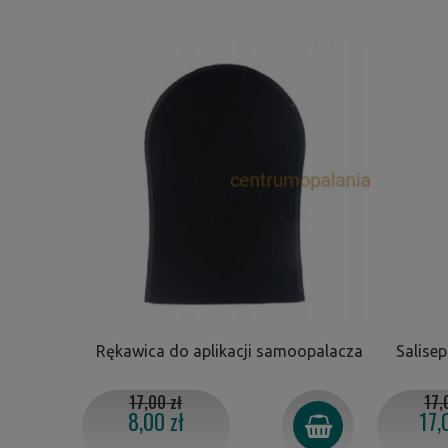
Rękawica do aplikacji samoopalacza
Salisep
17,00 zł
17,
8,00 zł
17,