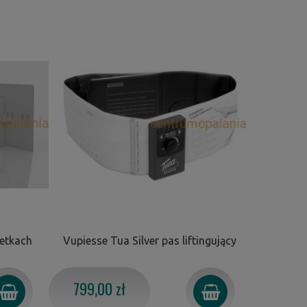
zetkach
Vupiesse Tua Silver pas liftingujący
Vupiesse 
799,00 zł
599,0