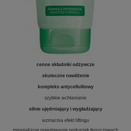
cenne składniki odżywcze
skuteczne nawilżenie
kompleks antycellulitowy
szybkie wchłanianie
silnie ujędrniający i wygładzający
wzmacnia efekt liftingu
minimalizuje powstawanie poduszek tłuszczowych