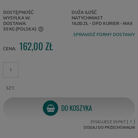
DOSTĘPNOŚĆ:
DUŻA ILOŚĆ
WYSYŁKA W:
NATYCHMIAST
DOSTAWA:
16,00 ZŁ
- DPD KURIER - MAX
30 KG
(POLSKA)
SPRAWDŹ FORMY DOSTAWY
CENA NIE ZAWIERA EWENTUALNYCH KOSZTÓW PŁATNOŚCI
162,00 ZŁ
CENA:
SZT.
DO KOSZYKA
ZYSKUJESZ
50
PKT [
?
]
DODAJ DO PRZECHOWALNI