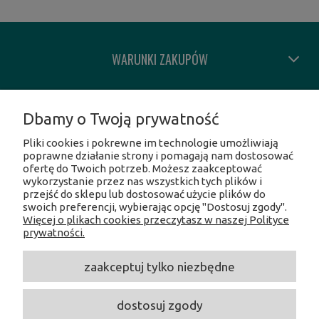
WARUNKI ZAKUPÓW
MOJE KONTO
Dbamy o Twoją prywatność
Pliki cookies i pokrewne im technologie umożliwiają
INFORMACJE O SKLEPIE
poprawne działanie strony i pomagają nam dostosować
ofertę do Twoich potrzeb. Możesz zaakceptować
wykorzystanie przez nas wszystkich tych plików i
SOCIAL MEDIA
przejść do sklepu lub dostosować użycie plików do
swoich preferencji, wybierając opcję "Dostosuj zgody".
Więcej o plikach cookies przeczytasz w naszej Polityce
Facebook
prywatności.
Instagram
Twitter
zaakceptuj tylko niezbędne
Linkedin
Youtube
dostosuj zgody