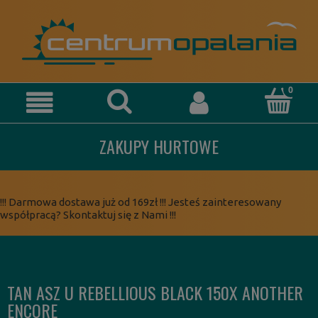
ZAKUPY HURTOWE
!!! Darmowa dostawa już od 169zł !!! Jesteś zainteresowany
współpracą? Skontaktuj się z Nami !!!
TAN ASZ U REBELLIOUS BLACK 150X ANOTHER
ENCORE