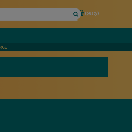
(pusty)
ARGE