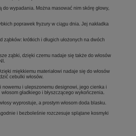
cją do wypadania. Można masować nim skórę głowy,
ybkich poprawek fryzury w ciągu dnia. Jej nakładka
d ząbków: krótkich i długich ułożonych na dwóch
sze ząbki, dzięki czemu nadaje się także do włosów
NI.
Dzięki miękkiemu materiałowi nadaje się do włosów
zić cebulki włosów.
ki nowemu i ulepszonemu designowi, jego cienka i
iu włosom gładkiego i błyszczącego wykończenia.
 włosy wyprostuje, a prostym włosom doda blasku.
Łagodnie i bezboleśnie rozczesuje splątane kosmyki