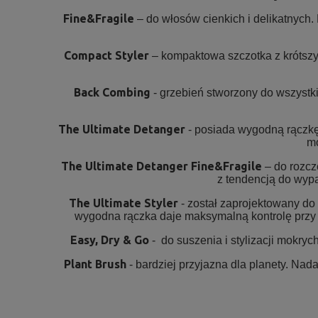
Fine&Fragile
– do włosów cienkich i delikatnych
Compact Styler
– kompaktowa szczotka z krótszym
Back Combing
- grzebień stworzony do wszystki
The Ultimate Detanger
- posiada wygodną rączkę,
mo
The Ultimate Detanger Fine&Fragile
– do rozcz
z tendencją do wyp
The Ultimate Styler
- został zaprojektowany do
wygodna rączka daje maksymalną kontrolę przy t
Easy, Dry & Go
- do suszenia i stylizacji mokry
Plant Brush
- bardziej przyjazna dla planety. Nad