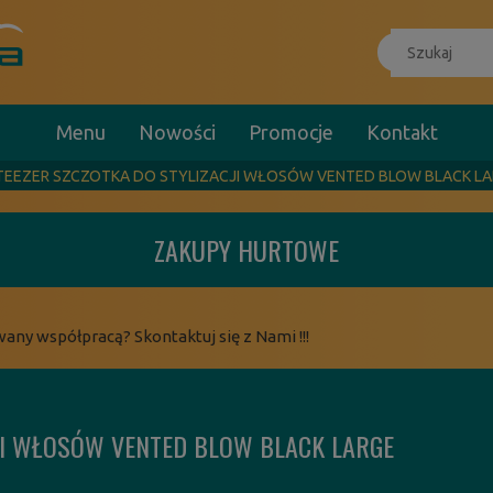
Menu
Nowości
Promocje
Kontakt
TEEZER SZCZOTKA DO STYLIZACJI WŁOSÓW VENTED BLOW BLACK L
ZAKUPY HURTOWE
wany współpracą? Skontaktuj się z Nami !!!
CJI WŁOSÓW VENTED BLOW BLACK LARGE