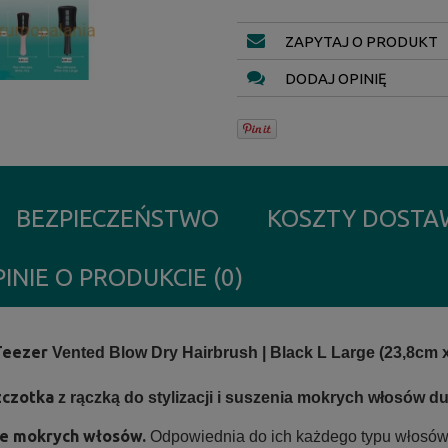
ZAPYTAJ O PRODUKT
DODAJ OPINIĘ
BEZPIECZEŃSTWO
KOSZTY DOST
INIE O PRODUKCIE (0)
Teezer
Vented Blow Dry Hairbrush | Black L Large (23,8cm 
zczotka
z rączką do stylizacji i suszenia mokrych włosów d
ie mokrych włosów.
Odpowiednia do ich każdego typu włosów 