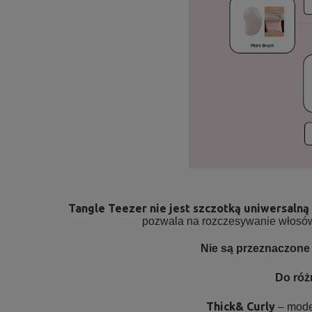
Tangle Teezer nie jest szczotką uniwersaln
pozwala na rozczesywanie włosów d
Nie są przeznaczone 
Do róż
Thick& Curly
– model