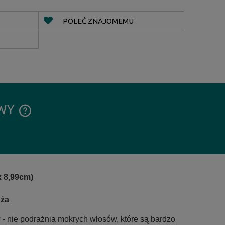
POLEĆ ZNAJOMEMU
AWY
CENA NIE ZAWIERA EWENTUALNYCH
KOSZTÓW PŁATNOŚCI
x 8,99cm)
uża
- nie podrażnia mokrych włosów, które są bardzo