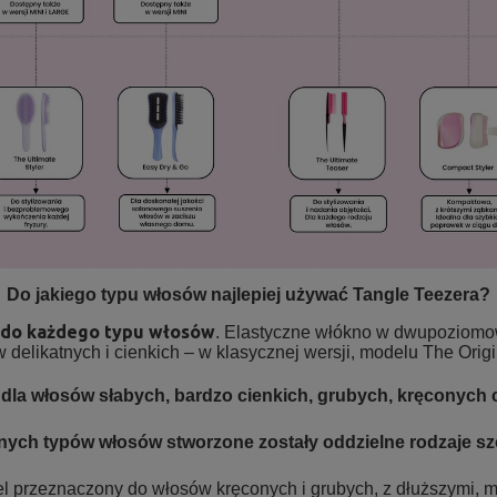
Do jakiego typu włosów najlepiej używać Tangle Teezera?
ą do każdego typu włosów
. Elastyczne włókno w dwupoziomow
elikatnych i cienkich – w klasycznej wersji, modelu The Origin
dla włosów słabych, bardzo cienkich, grubych, kręconych 
nych typów włosów stworzone zostały oddzielne rodzaje sz
 przeznaczony do włosów kręconych i grubych, z dłuższymi, 