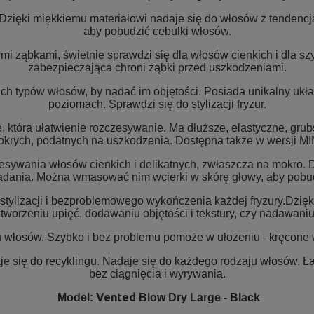
. Dzięki miękkiemu materiałowi nadaje się do włosów z tenden
aby pobudzić cebulki włosów.
i ząbkami, świetnie sprawdzi się dla włosów cienkich i dla sz
zabezpieczająca chroni ząbki przed uszkodzeniami.
ch typów włosów, by nadać im objętości. Posiada unikalny ukła
poziomach. Sprawdzi się do stylizacji fryzur.
 która ułatwienie rozczesywanie. Ma dłuższe, elastyczne, grub
krych, podatnych na uszkodzenia. Dostępna także w wersji MI
esywania włosów cienkich i delikatnych, zwłaszcza na mokro. 
adania. Można wmasować nim wcierki w skórę głowy, aby pobud
 stylizacji i bezproblemowego wykończenia każdej fryzury.Dzię
worzeniu upięć, dodawaniu objętości i tekstury, czy nadawan
ch włosów. Szybko i bez problemu pomoże w ułożeniu - kręcone
aje się do recyklingu. Nadaje się do każdego rodzaju włosów. 
bez ciągnięcia i wyrywania.
Vented
Model:
Blow Dry Large - Black