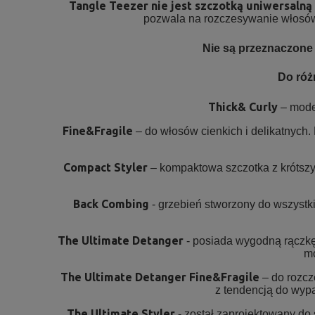
Tangle Teezer nie jest szczotką uniwersaln
pozwala na rozczesywanie włosów d
Nie są przeznaczone 
Do róż
Thick& Curly
– model
Fine&Fragile
– do włosów cienkich i delikatnych
Compact Styler
– kompaktowa szczotka z krótszym
Back Combing
- grzebień stworzony do wszystki
The Ultimate Detanger
- posiada wygodną rączkę,
mo
The Ultimate Detanger Fine&Fragile
– do rozcz
z tendencją do wyp
The Ultimate Styler
- został zaprojektowany do 