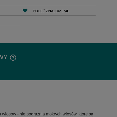
POLEĆ ZNAJOMEMU
AWY
CENA NIE ZAWIERA EWENTUALNYCH
KOSZTÓW PŁATNOŚCI
włosów - nie podrażnia mokrych włosów, które są