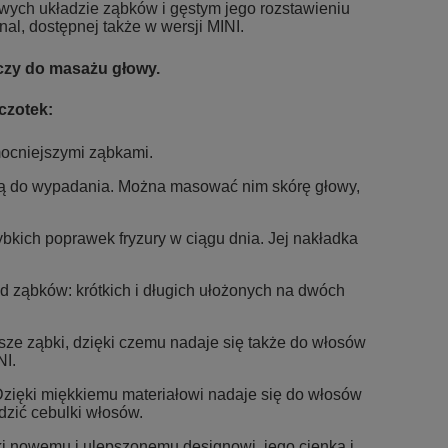
ych układzie ząbków i gęstym jego rozstawieniu
al, dostępnej także w wersji MINI.
czy do masażu głowy.
czotek:
mocniejszymi ząbkami.
cją do wypadania. Można masować nim skórę głowy,
ybkich poprawek fryzury w ciągu dnia. Jej nakładka
d ząbków: krótkich i długich ułożonych na dwóch
sze ząbki, dzięki czemu nadaje się także do włosów
NI.
Dzięki miękkiemu materiałowi nadaje się do włosów
zić cebulki włosów.
ęki nowemu i ulepszonemu designowi, jego cienka i