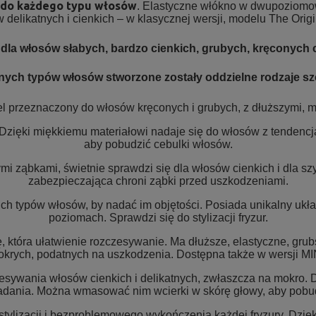
ą do każdego typu włosów
. Elastyczne włókno w dwupoziomow
elikatnych i cienkich – w klasycznej wersji, modelu The Origin
dla włosów słabych, bardzo cienkich, grubych, kręconych 
nych typów włosów stworzone zostały oddzielne rodzaje sz
 przeznaczony do włosów kręconych i grubych, z dłuższymi, 
. Dzięki miękkiemu materiałowi nadaje się do włosów z tenden
aby pobudzić cebulki włosów.
i ząbkami, świetnie sprawdzi się dla włosów cienkich i dla sz
zabezpieczająca chroni ząbki przed uszkodzeniami.
ch typów włosów, by nadać im objętości. Posiada unikalny ukła
poziomach. Sprawdzi się do stylizacji fryzur.
 która ułatwienie rozczesywanie. Ma dłuższe, elastyczne, grub
krych, podatnych na uszkodzenia. Dostępna także w wersji MI
esywania włosów cienkich i delikatnych, zwłaszcza na mokro. 
adania. Można wmasować nim wcierki w skórę głowy, aby pobud
stylizacji i bezproblemowego wykończenia każdej fryzury. Dzi