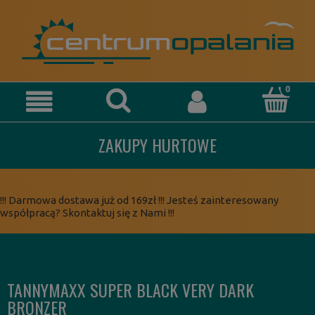
ZAKUPY HURTOWE
!!! Darmowa dostawa już od 169zł !!! Jesteś zainteresowany
współpracą? Skontaktuj się z Nami !!!
TANNYMAXX SUPER BLACK VERY DARK
BRONZER