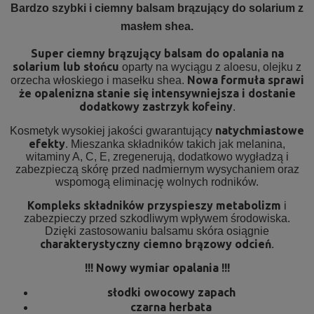
Bardzo szybki i ciemny balsam brązujący do solarium z
masłem shea.
Super ciemny brązujący balsam do opalania na
solarium lub słońcu
oparty na wyciągu z aloesu, olejku z
Nowa formuła sprawi
orzecha włoskiego i masełku shea.
że opalenizna stanie się intensywniejsza i dostanie
dodatkowy zastrzyk kofeiny
.
natychmiastowe
Kosmetyk wysokiej jakości gwarantujący
efekty
. Mieszanka składników takich jak melanina,
witaminy A, C, E, zregenerują, dodatkowo wygładzą i
zabezpieczą skórę przed nadmiernym wysychaniem oraz
wspomogą eliminację wolnych rodników.
Kompleks składników przyspieszy metabolizm
i
zabezpieczy przed szkodliwym wpływem środowiska.
Dzięki zastosowaniu balsamu skóra osiągnie
charakterystyczny ciemno brązowy odcień
.
!!! Nowy wymiar opalania !!!
słodki owocowy zapach
czarna herbata