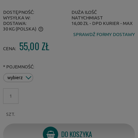
DOSTĘPNOŚĆ:
DUŻA ILOŚĆ
WYSYŁKA W:
NATYCHMIAST
DOSTAWA:
16,00 ZŁ
- DPD KURIER - MAX
30 KG
(POLSKA)
SPRAWDŹ FORMY DOSTAWY
CENA NIE ZAWIERA EWENTUALNYCH KOSZTÓW PŁATNOŚCI
55,00 ZŁ
CENA:
*
POJEMNOŚĆ:
SZT.
DO KOSZYKA