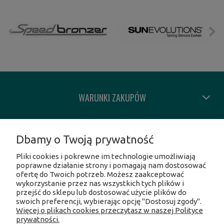
WARUNKI ZAKUPÓW
MOJE KONTO
Dbamy o Twoją prywatność
Pliki cookies i pokrewne im technologie umożliwiają
INFORMACJE O SKLEPIE
poprawne działanie strony i pomagają nam dostosować
ofertę do Twoich potrzeb. Możesz zaakceptować
wykorzystanie przez nas wszystkich tych plików i
SOCIAL MEDIA
przejść do sklepu lub dostosować użycie plików do
swoich preferencji, wybierając opcję "Dostosuj zgody".
Więcej o plikach cookies przeczytasz w naszej Polityce
Facebook
prywatności.