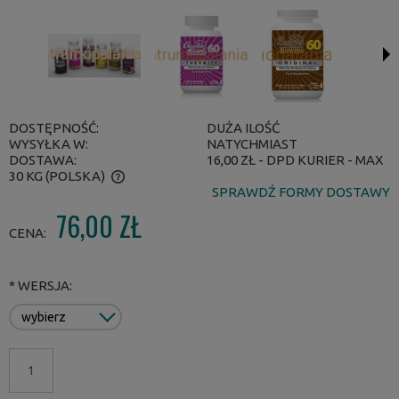
DOSTĘPNOŚĆ:
DUŻA ILOŚĆ
WYSYŁKA W:
NATYCHMIAST
DOSTAWA:
16,00 ZŁ
- DPD KURIER - MAX
30 KG
(POLSKA)
SPRAWDŹ FORMY DOSTAWY
CENA NIE ZAWIERA EWENTUALNYCH KOSZTÓW PŁATNOŚCI
76,00 ZŁ
CENA:
*
WERSJA: