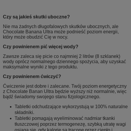
Czy są jakieś skutki uboczne?
Nie ma żadnych długofalowych skutków ubocznych, ale
Chocolate Banana Ultra może podnieść poziom energii,
który może obudzić Cię w nocy.
Czy powinienem pić więcej wody?
Zawsze zaleca się picie co najmniej 2 litrów (8 szklanek)
wody oprócz normalnego dziennego spożycia, aby uzyskać
maksymalne wyniki z tego produktu.
Czy powinienem ćwiczyć?
Ćwiczenie jest dobre i zalecane. Twój poziom energetyczny
z Chocolate Banan Ultra będzie wyższy niż normalnie, więc
bądź świadomy swojego stanu fizjologicznego.
Tabletki odchudzające wykorzystują w 100% naturalne
składniki.
Tabletki pomagają wyeliminować nadmiar tkanki
tłuszczowej poprzez termogenezę, szybką utratę wagi
osiąga się, gdy kalorie są tracone przez ciepło i