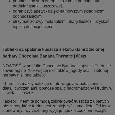
podnieść poziom energii, co z kolei pomaga spalić
nadmiar tkanki tłuszczowej.
ograniczyć apetyt - dzięki najnowszym składnikom
odchudzającym
utrzymać zdrowy metabolizm, utratę tłuszcz i uzyskać
lepszą definicję mięśni.
Tabletki na spalanie tłuszczu z ekstraktami z zielonej
herbaty Chocolate Banana Thermite | 60szt
NOWOŚĆ w portfolio Chocolate Banana, kapsułki Thermite
zawierają do 70% więcej ekstraktów jagody acai i zielonej
herbaty niż inne tabletki
Thermite zmaksymalizuję utratę wagi, a w połączeniu z
dietą i ćwiczeniami, pomoże spalić nagromadzony i trudny w
likwidacji tłuszcz.
Tabletki Thermite pomogą zlikwidować tłuszczu z upartych
obszarów, które trudno jest zmniejszyć samą dietą. Od teraz
stonowany i wyrzeźbiony wygląd będzie codziennością!!!.