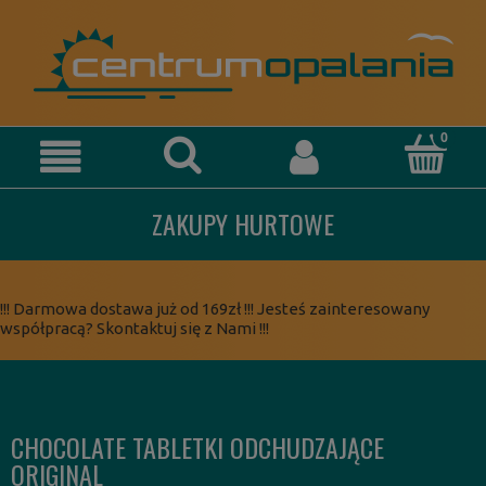
ZAKUPY HURTOWE
!!! Darmowa dostawa już od 169zł !!! Jesteś zainteresowany
współpracą? Skontaktuj się z Nami !!!
CHOCOLATE TABLETKI ODCHUDZAJĄCE
ORIGINAL