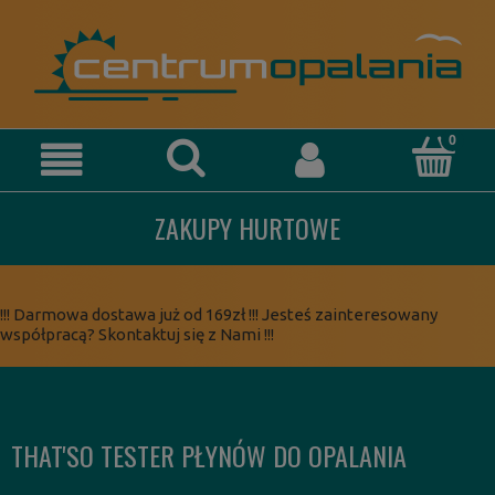
ZAKUPY HURTOWE
!!! Darmowa dostawa już od 169zł !!! Jesteś zainteresowany
współpracą? Skontaktuj się z Nami !!!
THAT'SO TESTER PŁYNÓW DO OPALANIA