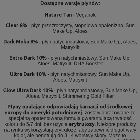
Dostępne wersje płynów:
Nature Tan
- Veganok
Clear 8%
- płyn przeźroczysty, stopniowa opalenizna, Sun
Make Up, Aloes
Dark Moka 8%
- płyn natychmiastowy, Sun Make Up, Aloes,
Matryxilt
Extra Dark 10%
- płyn natychmiastowy, Sun Make Up,
Aloes. Matryxilt, DHA Booster
Ultra Dark 10%
- płyn natychmiastowy, Sun Make Up,
Aloes, Matryxilt
Glow Ultra Dark 10%
- płyn natychmiastowy, Sun Make Up,
Aloes, Matryxilt, Shimmering Gold Filter
Płyny opalające odpowiadają karnacji od środkowej
europy do ameryki południowej
, zostały opracowane ze
specjalną opatentowaną formułą gwarantującą trwałość
erytrulozy.
koloru do 5/7 dni, bez użycia
Niektóre produkty
na rynku wykorzystują erytrulozę, aby zapewnić długotrwały
kolor, ale penetrują do 3 i 4 warstwy skóry. Może to