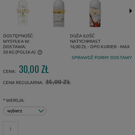
DOSTĘPNOŚĆ:
DUŻA ILOŚĆ
WYSYŁKA W:
NATYCHMIAST
DOSTAWA:
16,00 ZŁ
- DPD KURIER - MAX
30 KG
(POLSKA)
SPRAWDŹ FORMY DOSTAWY
CENA NIE ZAWIERA EWENTUALNYCH KOSZTÓW PŁATNOŚCI
30,00 ZŁ
CENA:
35,00 ZŁ
CENA REGULARNA:
*
WERSJA: