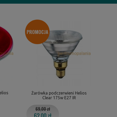
PROMOCJA
elios
Żarówka podczerwieni Helios
Clear 175w E27 IR
69,00 zł
62,00 zł