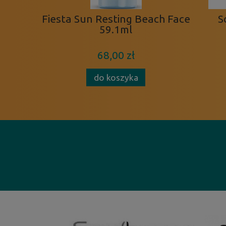
Fiesta Sun Resting Beach Face
S
59.1ml
68,00 zł
do koszyka