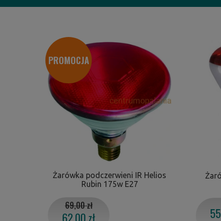
PROMOCJA
Żarówka podczerwieni IR Helios
Żaró
Rubin 175w E27
69,00 zł
55
62,00 zł