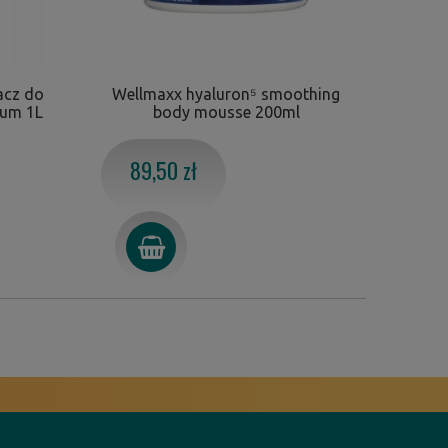
cz do
Wellmaxx hyaluron⁵ smoothing
ium 1L
body mousse 200ml
89,50 zł