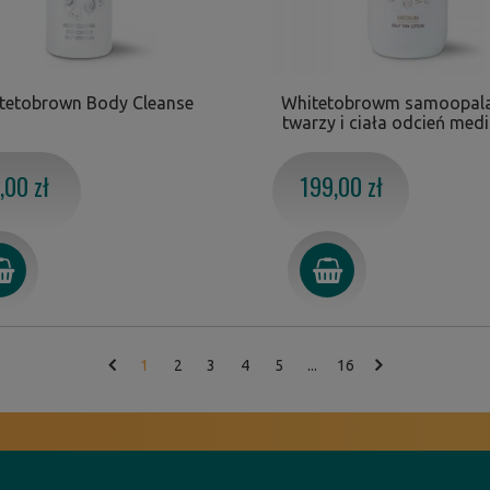
tetobrown Body Cleanse
Whitetobrowm samoopala
twarzy i ciała odcień med
,00 zł
199,00 zł
1
2
3
4
5
...
16