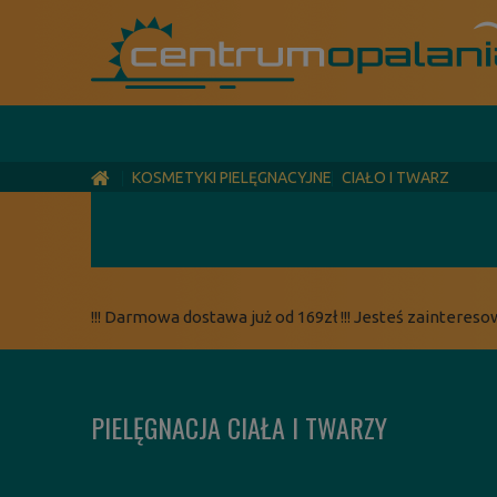
KOSMETYKI PIELĘGNACYJNE
CIAŁO I TWARZ
!!! Darmowa dostawa już od 169zł !!! Jesteś zaintereso
PIELĘGNACJA CIAŁA I TWARZY