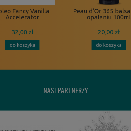
oleo Fancy Vanilla
Peau d'Or 365 bals
Accelerator
opalaniu 100ml
32,00 zł
20,00 zł
do koszyka
do koszyka
NASI PARTNERZY