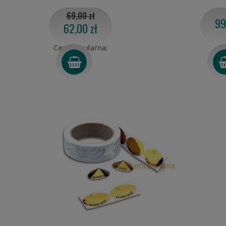
69,00 zł
99
62,00 zł
Cena regularna: