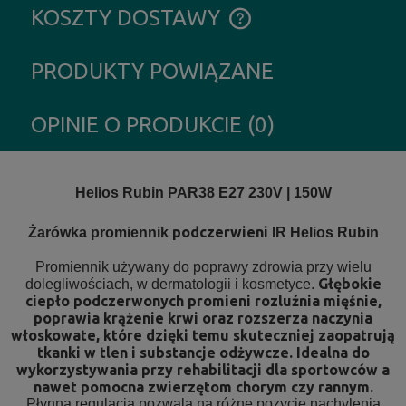
KOSZTY DOSTAWY
CENA NIE ZAWIERA EWENTUALNYCH KOSZTÓW PŁATNOŚCI
PRODUKTY POWIĄZANE
OPINIE O PRODUKCIE (0)
Helios Rubin PAR38 E27 230V | 150W
podczerwieni
Żarówka promiennik
IR Helios Rubin
Promiennik używany do poprawy zdrowia przy wielu
Głębokie
dolegliwościach, w dermatologii i kosmetyce.
ciepło podczerwonych promieni rozluźnia mięśnie,
poprawia krążenie krwi oraz rozszerza naczynia
włoskowate, które dzięki temu skuteczniej zaopatrują
tkanki w tlen i substancje odżywcze. Idealna do
wykorzystywania przy rehabilitacji dla sportowców a
nawet pomocna zwierzętom chorym czy rannym.
Płynna regulacja pozwala na różne pozycje nachylenia