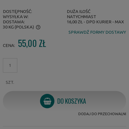
DOSTĘPNOŚĆ:
DUŻA ILOŚĆ
WYSYŁKA W:
NATYCHMIAST
DOSTAWA:
16,00 ZŁ
- DPD KURIER - MAX
30 KG
(POLSKA)
SPRAWDŹ FORMY DOSTAWY
CENA NIE ZAWIERA EWENTUALNYCH KOSZTÓW PŁATNOŚCI
55,00 ZŁ
CENA:
SZT.
DO KOSZYKA
DODAJ DO PRZECHOWALNI