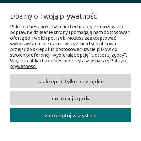
MOJE KONTO
Dbamy o Twoją prywatność
Pliki cookies i pokrewne im technologie umożliwiają
INFORMACJE O SKLEPIE
poprawne działanie strony i pomagają nam dostosować
ofertę do Twoich potrzeb. Możesz zaakceptować
wykorzystanie przez nas wszystkich tych plików i
SOCIAL MEDIA
przejść do sklepu lub dostosować użycie plików do
swoich preferencji, wybierając opcję "Dostosuj zgody".
Więcej o plikach cookies przeczytasz w naszej Polityce
Facebook
prywatności.
Instagram
Twitter
zaakceptuj tylko niezbędne
Linkedin
Youtube
dostosuj zgody
CentrumOpalania
/ Hołubcowa 49, 02-821 Warszawa /
NIP:
5212231586 /
Tel.:
609017017 /
E-mail:
centrumopalania@wp.pl
zaakceptuj wszystkie
Copyright 2026 CentrumOpalania - All rights reserved.
pokaż pełną wersję strony