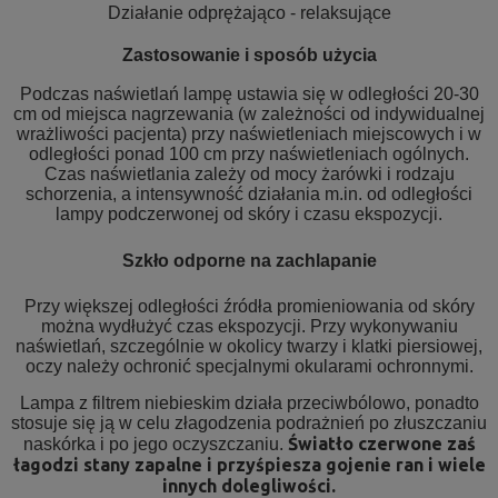
Działanie odprężająco - relaksujące
Zastosowanie i sposób użycia
Podczas naświetlań lampę ustawia się w odległości 20-30
cm od miejsca nagrzewania (w zależności od indywidualnej
wrażliwości pacjenta) przy naświetleniach miejscowych i w
odległości ponad 100 cm przy naświetleniach ogólnych.
Czas naświetlania zależy od mocy żarówki i rodzaju
schorzenia, a intensywność działania m.in. od odległości
lampy podczerwonej od skóry i czasu ekspozycji.
Szkło odporne na zachlapanie
Przy większej odległości źródła promieniowania od skóry
można wydłużyć czas ekspozycji. Przy wykonywaniu
naświetlań, szczególnie w okolicy twarzy i klatki piersiowej,
oczy należy ochronić specjalnymi okularami ochronnymi.
Lampa z filtrem niebieskim działa przeciwbólowo, ponadto
stosuje się ją w celu złagodzenia podrażnień po złuszczaniu
Światło czerwone zaś
naskórka i po jego oczyszczaniu.
łagodzi stany zapalne i przyśpiesza gojenie ran i wiele
innych dolegliwości.