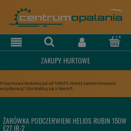
ZAKUPY HURTOWE
!!! Darmowa dostawa już od 169zł !!! Jesteś zainteresowany
współpracą? Skontaktuj się z Nami !!!
ŻARÓWKA PODCZERWIENI HELIOS RUBIN 150W
E27 IR-2