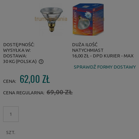
DOSTĘPNOŚĆ:
DUŻA ILOŚĆ
WYSYŁKA W:
NATYCHMIAST
DOSTAWA:
16,00 ZŁ
- DPD KURIER - MAX
30 KG
(POLSKA)
SPRAWDŹ FORMY DOSTAWY
CENA NIE ZAWIERA EWENTUALNYCH KOSZTÓW PŁATNOŚCI
62,00 ZŁ
CENA:
69,00 ZŁ
CENA REGULARNA:
SZT.