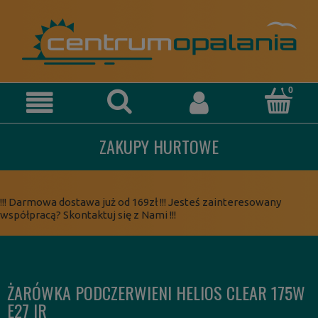
ZAKUPY HURTOWE
!!! Darmowa dostawa już od 169zł !!! Jesteś zainteresowany
współpracą? Skontaktuj się z Nami !!!
ŻARÓWKA PODCZERWIENI HELIOS CLEAR 175W
E27 IR