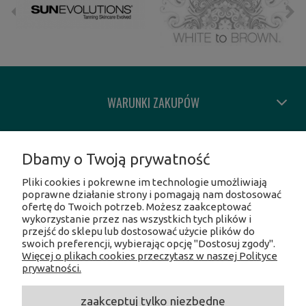
WARUNKI ZAKUPÓW
MOJE KONTO
Dbamy o Twoją prywatność
Pliki cookies i pokrewne im technologie umożliwiają
INFORMACJE O SKLEPIE
poprawne działanie strony i pomagają nam dostosować
ofertę do Twoich potrzeb. Możesz zaakceptować
wykorzystanie przez nas wszystkich tych plików i
SOCIAL MEDIA
przejść do sklepu lub dostosować użycie plików do
swoich preferencji, wybierając opcję "Dostosuj zgody".
Więcej o plikach cookies przeczytasz w naszej Polityce
Facebook
prywatności.
Instagram
Twitter
zaakceptuj tylko niezbędne