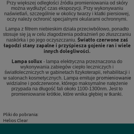
Przy większej odległości źródła promieniowania od skóry
można wydłużyć czas ekspozycji. Przy wykonywaniu
naświetlań, szczególnie w okolicy twarzy i klatki piersiowej,
oczy należy ochronić specjalnymi okularami ochronnymi.
Lampa z filtrem niebieskim działa przeciwbólowo, ponadto
stosuje się ją w celu złagodzenia podrażnień po złuszczaniu
Światło czerwone zaś
naskórka i po jego oczyszczaniu.
łagodzi stany zapalne i przyśpiesza gojenie ran i wiele
innych dolegliwości.
Lampa sollux
- lampa elektryczna przeznaczona do
wykonywania zabiegów ciepło leczniczych i
światłoleczniczych w gabinetach fizykoterapii, rehabilitacji i
promieniowanie
w salonach kosmetycznych. Lampa emituje
widzialne i podczerwone, którego maksymalne natężenie
przypada na długość fali około 1100-1300nm. Jest to
promieniowanie krótkie, które wnika głębiej w tkanki.
Pliki do pobrania:
Helios Clear