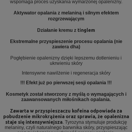
wspomaga proces uzyskania wymarzonej opalenizny.
Aktywator opalania z melaniną i silnym efektem
rozgrzewającym
tinglem
Działanie kremu z
Ekstremalne przyspieszenie procesu opalania (nie
zawiera dha)
Pogłębienie opalenizny dzięki lepszemu dotlenieniu i
ukrwieniu skóry
Intensywne nawilżenie i regeneracja skóry
!!! Efekt już po pierwszej sesji opalania !!!
Kosmetyk został stworzony z myślą o wymagających i
zaawansowanych miłośnikach opalania.
Zawarta w przyspieszaczu kofeina odpowiada za
pobudzenie mikrokrążenia oraz sprawia, że opalenizna
staje się intensywniejsza
. Tyrozyna stymuluje produkcję
melaniny, czyli naturalnego barwnika skóry, przyspieszając