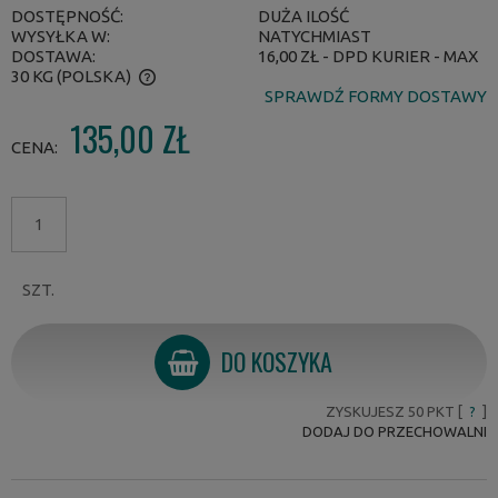
DOSTĘPNOŚĆ:
DUŻA ILOŚĆ
WYSYŁKA W:
NATYCHMIAST
DOSTAWA:
16,00 ZŁ
- DPD KURIER - MAX
30 KG
(POLSKA)
SPRAWDŹ FORMY DOSTAWY
CENA NIE ZAWIERA EWENTUALNYCH KOSZTÓW PŁATNOŚCI
135,00 ZŁ
CENA:
SZT.
DO KOSZYKA
ZYSKUJESZ
50
PKT [
?
]
DODAJ DO PRZECHOWALNI