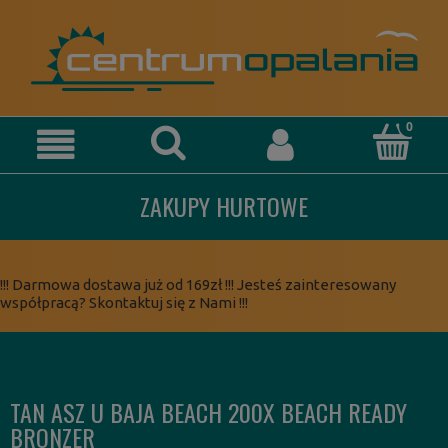
ZAKUPY HURTOWE
!!! Darmowa dostawa już od 169zł !!! Jesteś zainteresowany
współpracą? Skontaktuj się z Nami !!!
TAN ASZ U BAJA BEACH 200X BEACH READY
BRONZER