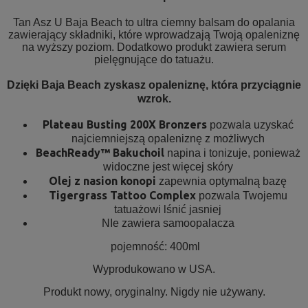
Tan Asz U Baja Beach to ultra ciemny balsam do opalania
zawierający składniki, które wprowadzają Twoją opaleniznę
na wyższy poziom. Dodatkowo produkt zawiera serum
pielęgnujące do tatuażu.
Dzięki Baja Beach zyskasz opaleniznę, która przyciągnie
wzrok.
Plateau Busting 200X Bronzers
pozwala uzyskać
najciemniejszą opaleniznę z możliwych
BeachReady™ Bakuchoil
napina i tonizuje, ponieważ
widoczne jest więcej skóry
Olej z nasion konopi
zapewnia optymalną bazę
Tigergrass Tattoo Complex
pozwala Twojemu
tatuażowi lśnić jasniej
NIe zawiera samoopalacza
pojemność: 400ml
Wyprodukowano w USA.
Produkt nowy, oryginalny. Nigdy nie używany.