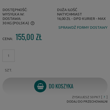
DOSTĘPNOŚĆ:
DUŻA ILOŚĆ
WYSYŁKA W:
NATYCHMIAST
DOSTAWA:
16,00 ZŁ
- DPD KURIER - MAX
30 KG
(POLSKA)
SPRAWDŹ FORMY DOSTAWY
CENA NIE ZAWIERA EWENTUALNYCH KOSZTÓW PŁATNOŚCI
155,00 ZŁ
CENA:
SZT.
DO KOSZYKA
ZYSKUJESZ
50
PKT [
?
]
DODAJ DO PRZECHOWALNI