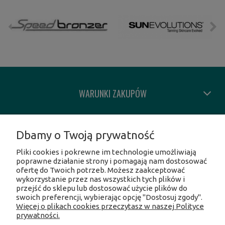
WARUNKI ZAKUPÓW
MOJE KONTO
Dbamy o Twoją prywatność
Pliki cookies i pokrewne im technologie umożliwiają
INFORMACJE O SKLEPIE
poprawne działanie strony i pomagają nam dostosować
ofertę do Twoich potrzeb. Możesz zaakceptować
wykorzystanie przez nas wszystkich tych plików i
SOCIAL MEDIA
przejść do sklepu lub dostosować użycie plików do
swoich preferencji, wybierając opcję "Dostosuj zgody".
Więcej o plikach cookies przeczytasz w naszej Polityce
Facebook
prywatności.
Instagram