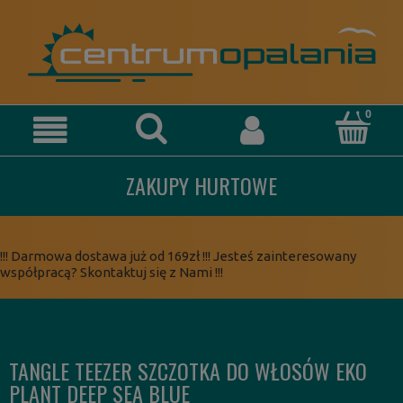
ZAKUPY HURTOWE
!!! Darmowa dostawa już od 169zł !!! Jesteś zainteresowany
współpracą? Skontaktuj się z Nami !!!
TANGLE TEEZER SZCZOTKA DO WŁOSÓW EKO
PLANT DEEP SEA BLUE