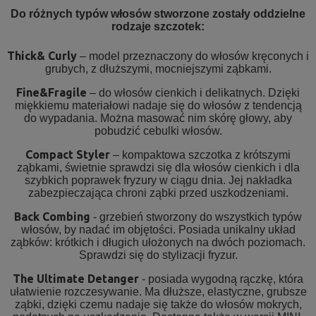
Do różnych typów włosów stworzone zostały oddzielne
rodzaje szczotek:
Thick& Curly
– model przeznaczony do włosów kręconych i
grubych, z dłuższymi, mocniejszymi ząbkami.
Fine&Fragile
– do włosów cienkich i delikatnych. Dzięki
miękkiemu materiałowi nadaje się do włosów z tendencją
do wypadania. Można masować nim skórę głowy, aby
pobudzić cebulki włosów.
Compact Styler
– kompaktowa szczotka z krótszymi
ząbkami, świetnie sprawdzi się dla włosów cienkich i dla
szybkich poprawek fryzury w ciągu dnia. Jej nakładka
zabezpieczająca chroni ząbki przed uszkodzeniami.
Back Combing
- grzebień stworzony do wszystkich typów
włosów, by nadać im objętości. Posiada unikalny układ
ząbków: krótkich i długich ułożonych na dwóch poziomach.
Sprawdzi się do stylizacji fryzur.
The Ultimate Detanger
- posiada wygodną rączkę, która
ułatwienie rozczesywanie. Ma dłuższe, elastyczne, grubsze
ząbki, dzięki czemu nadaje się także do włosów mokrych,