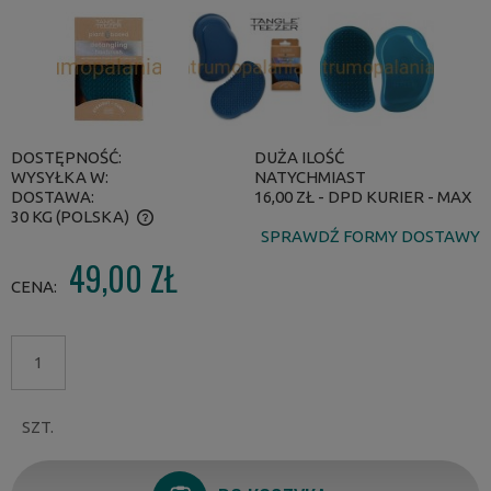
DOSTĘPNOŚĆ:
DUŻA ILOŚĆ
WYSYŁKA W:
NATYCHMIAST
DOSTAWA:
16,00 ZŁ
- DPD KURIER - MAX
30 KG
(POLSKA)
SPRAWDŹ FORMY DOSTAWY
CENA NIE ZAWIERA EWENTUALNYCH KOSZTÓW PŁATNOŚCI
49,00 ZŁ
CENA:
SZT.