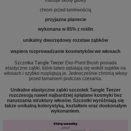
masuje skórę głowy
chroni przed łamliwością
przyjazna planecie
wykonana w 85% z roślin
unikalny dwurzędowy rozstaw ząbków
wspiera rozprowadzanie kosmetyków we włosach
Tangle Teezer
Szczotka
Eko Plant Brush posiada
elastyczne ząbki, które łatwo oplatają się wokół supłów na
włosach i szybko rozplątują je. Jednocześnie chronią włosy
przed łamaniem podczas czesania.
Unikalne elastyczne ząbki szczotek Tangle Teezer
rozczesują nawet najbardziej splątane kosmyki bez
naruszania struktury włosów. Szczotki wyróżniają się
także unikalną kolorystyką, kształtem oraz doskonałym
wykonaniem.