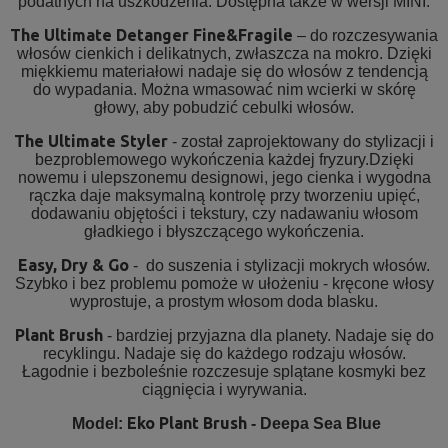
podatnych na uszkodzenia. Dostępna także w wersji MINI.
The Ultimate Detanger Fine&Fragile
– do rozczesywania
włosów cienkich i delikatnych, zwłaszcza na mokro. Dzięki
miękkiemu materiałowi nadaje się do włosów z tendencją
do wypadania. Można wmasować nim wcierki w skórę
głowy, aby pobudzić cebulki włosów.
The Ultimate Styler
- został zaprojektowany do stylizacji i
bezproblemowego wykończenia każdej fryzury.Dzięki
nowemu i ulepszonemu designowi, jego cienka i wygodna
rączka daje maksymalną kontrolę przy tworzeniu upięć,
dodawaniu objętości i tekstury, czy nadawaniu włosom
gładkiego i błyszczącego wykończenia.
Easy, Dry & Go
- do suszenia i stylizacji mokrych włosów.
Szybko i bez problemu pomoże w ułożeniu - kręcone włosy
wyprostuje, a prostym włosom doda blasku.
Plant Brush
- bardziej przyjazna dla planety. Nadaje się do
recyklingu. Nadaje się do każdego rodzaju włosów.
Łagodnie i bezboleśnie rozczesuje splątane kosmyki bez
ciągnięcia i wyrywania.
Eko Plant Brush
Model:
- Deepa Sea Blue